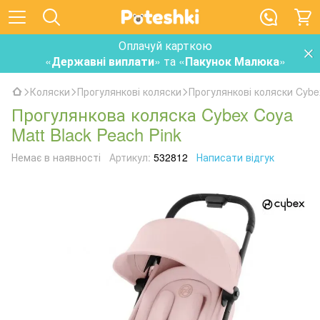
Оплачуй карткою
«
Державні виплати
» та «
Пакунок Малюка
»
Коляски
Прогулянкові коляски
Прогулянкові коляски Cybe
Прогулянкова коляска Cybex Coya
Matt Black Peach Pink
Немає в наявності
Артикул:
532812
Написати відгук