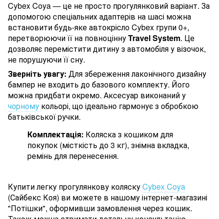
Cybex Coya — це не просто прогулянковий варіант. За
допомогою спеціальних адаптерів на шасі можна
встановити будь-яке автокрісло Cybex групи 0+,
перетворюючи її на повноцінну
Travel System
. Це
дозволяє перемістити дитину з автомобіля у візочок,
не порушуючи її сну.
Зверніть увагу:
Для збереження лаконічного дизайну
бампер не входить до базового комплекту. Його
можна придбати окремо. Аксесуар виконаний у
чорному
кольорі, що ідеально гармонує з обробкою
батьківської ручки.
Комплектація:
Коляска з кошиком для
покупок (місткість до 3 кг), знімна вкладка,
ремінь для перенесення.
Купити легку прогулянкову коляску
Cybex Coya
(Сайбекс Коя) ви можете в нашому інтернет-магазині
"Потішки", оформивши замовлення через кошик.
Також можна отримати детальну консультацію