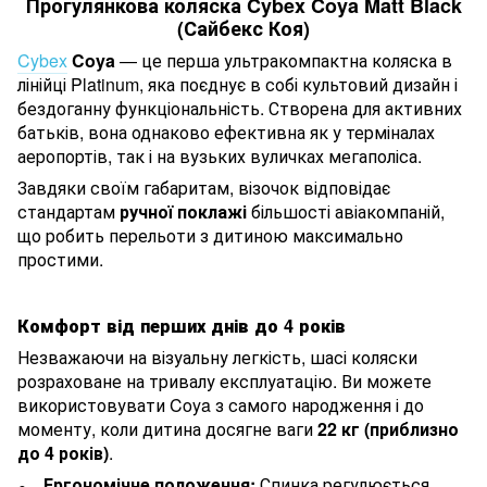
Прогулянкова коляска Cybex Coya Matt Black
(Сайбекс Коя)
Cybex
Coya
— це перша ультракомпактна коляска в
лінійці Platinum, яка поєднує в собі культовий дизайн і
бездоганну функціональність. Створена для активних
батьків, вона однаково ефективна як у терміналах
аеропортів, так і на вузьких вуличках мегаполіса.
Завдяки своїм габаритам, візочок відповідає
стандартам
ручної поклажі
більшості авіакомпаній,
що робить перельоти з дитиною максимально
простими.
Комфорт від перших днів до 4 років
Незважаючи на візуальну легкість, шасі коляски
розраховане на тривалу експлуатацію. Ви можете
використовувати Coya з самого народження і до
моменту, коли дитина досягне ваги
22 кг (приблизно
до 4 років)
.
Ергономічне положення:
Спинка регулюється