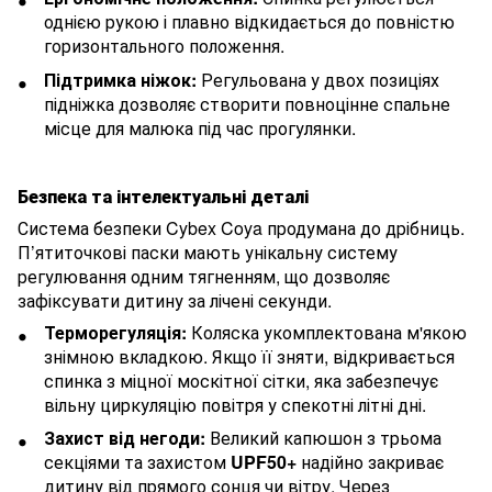
однією рукою і плавно відкидається до повністю
горизонтального положення.
Підтримка ніжок:
Регульована у двох позиціях
підніжка дозволяє створити повноцінне спальне
місце для малюка під час прогулянки.
Безпека та інтелектуальні деталі
Система безпеки Cybex Coya продумана до дрібниць.
П’ятиточкові паски мають унікальну систему
регулювання одним тягненням, що дозволяє
зафіксувати дитину за лічені секунди.
Терморегуляція:
Коляска укомплектована м'якою
знімною вкладкою. Якщо її зняти, відкривається
спинка з міцної москітної сітки, яка забезпечує
вільну циркуляцію повітря у спекотні літні дні.
Захист від негоди:
Великий капюшон з трьома
секціями та захистом
UPF50+
надійно закриває
дитину від прямого сонця чи вітру. Через