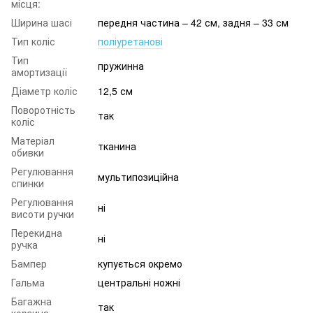
місця:
Ширина шасі
передня частина – 42 см, задня – 33 см
Тип коліс
поліуретанові
Тип
пружинна
амортизації
Діаметр коліс
12,5 см
Поворотність
так
коліс
Матеріал
тканина
обивки
Регулювання
мультипозиційна
спинки
Регулювання
ні
висоти ручки
Перекидна
ні
ручка
Бампер
купується окремо
Гальма
центральні ножні
Багажна
так
корзина