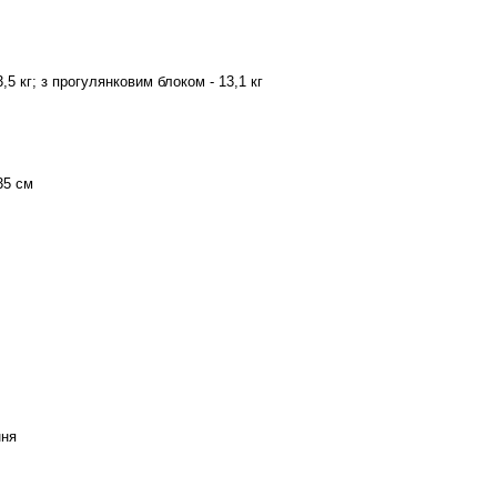
,5 кг; з прогулянковим блоком - 13,1 кг
35 см
ння