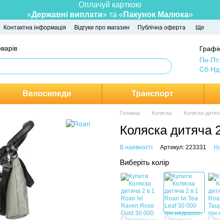
Оплачуй карткою
«
Державні виплати
» та «
Пакунок Малюка
»
Контактна інформація
Відгуки про магазин
Публічна оферта
Ще
оварів
Графік
Пн-Пт
Сб-Нд
Велосипеди
Транспорт
Головна
Коляски
Коляски дитячі
Коляска дитяча 2 
В наявності
Артикул: 223331
На
Виберіть колір