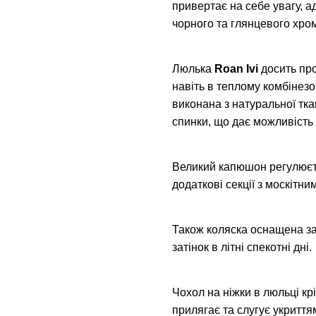
привертає на себе увагу, 
чорного та глянцевого хро
Люлька
Roan Ivi
досить пр
навіть в теплому комбінезо
виконана з натуральної тк
спинки, що дає можливість
Великий капюшон регулюєть
додаткові секції з москітни
Також коляска оснащена за
затінок в літні спекотні дні.
Чохол на ніжки в люльці кр
прилягає та слугує укриттям