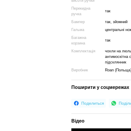
висоти ручки
Перекидна
так
ручка
Бампер
так, зйомний
Гальма
центральні но
Багажна
так
корзина
Комплектація
чохли на люль
антимоскітна 
підсклянник
Виробник
Roan (Польща
Поширити у соцмережах
Поделиться
Поділ
Відео