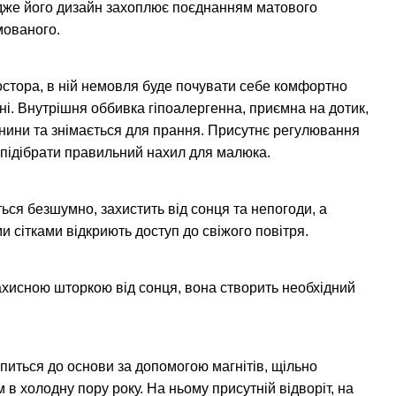
адже його дизайн захоплює поєднанням матового
мованого.
остора, в ній немовля буде почувати себе комфортно
ні. Внутрішня оббивка гіпоалергенна, приємна на дотик,
анини та знімається для прання. Присутнє регулювання
 підібрати правильний нахил для малюка.
ся безшумно, захистить від сонця та непогоди, а
ми сітками відкриють доступ до свіжого повітря.
хисною шторкою від сонця, вона створить необхідний
іпиться до основи за допомогою магнітів, щільно
 в холодну пору року. На ньому присутній відворіт, на