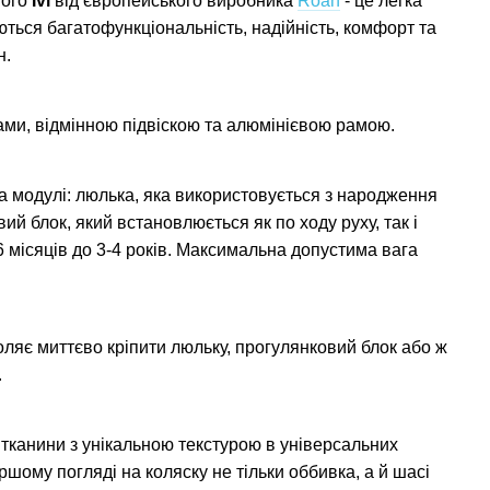
ного
Ivi
від європейського виробника
Roan
- це легка
уються багатофункціональність, надійність, комфорт та
н.
ми, відмінною підвіскою та алюмінієвою рамою.
а модулі: люлька, яка використовується з народження
вий блок, який встановлюється як по ходу руху, так і
6 місяців до 3-4 років. Максимальна допустима вага
ляє миттєво кріпити люльку, прогулянковий блок або ж
.
тканини з унікальною текстурою в універсальних
ершому погляді на коляску не тільки оббивка, а й шасі