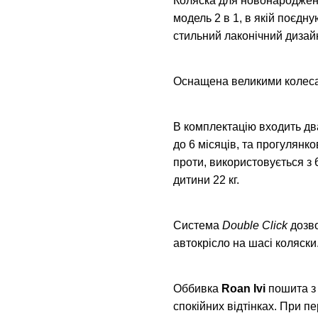
Коляска для новонародже
модель 2 в 1, в якій поєдн
стильний лаконічний дизай
Оснащена великими колеса
В комплектацію входить дв
до 6 місяців, та прогулянко
проти, використовується з 
дитини 22 кг.
Система
Double Click
дозво
автокрісло на шасі коляски
Оббивка
Roan Ivi
пошита з 
спокійних відтінках. При п