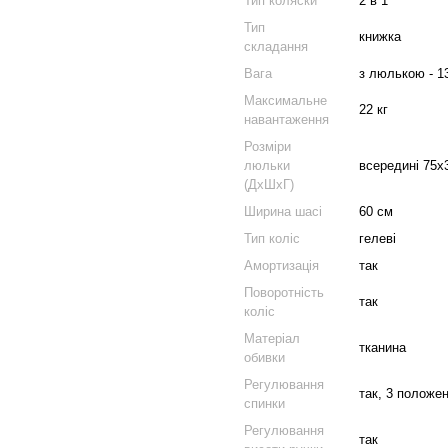
Тип коляски
2 в 1
Тип
книжка
складання
Вага
з люлькою - 13
Максимальне
22 кг
навантаження
Розміри
люльки
всередині 75x
(ДхШхГ)
Ширина шасі
60 см
Тип коліс
гелеві
Амортизація
так
Поворотність
так
коліс
Матеріал
тканина
обивки
Регулювання
так, 3 положе
спинки
Регулювання
так