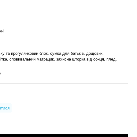
жні
ку та прогулянковий блок, сумка для батьків, дощовик,
сітка, сповивальний матрацик, захисна шторка від сонця, плед,
)
итися