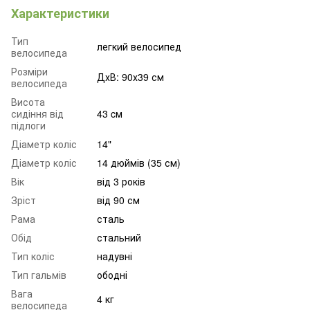
Характеристики
Тип
легкий велосипед
велосипеда
Розміри
ДхВ: 90х39 см
велосипеда
Висота
сидіння від
43 cм
підлоги
Діаметр коліс
14"
Діаметр коліс
14 дюймів (35 см)
Вік
від 3 років
Зріст
від 90 см
Рама
сталь
Обід
стальний
Тип коліс
надувні
Тип гальмів
ободні
Вага
4 кг
велосипеда