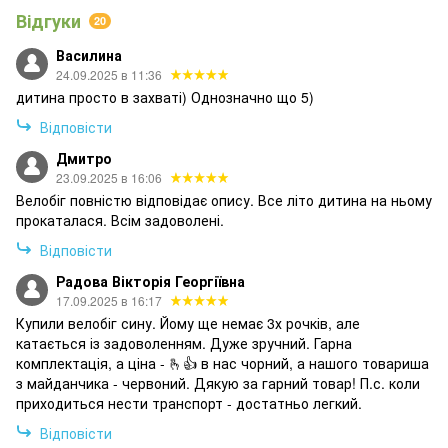
Відгуки
20
Василина
24.09.2025 в 11:36
дитина просто в захваті) Однозначно що 5)
Відповісти
Дмитро
23.09.2025 в 16:06
Велобіг повністю відповідає опису. Все літо дитина на ньому
прокаталася. Всім задоволені.
Відповісти
Радова Вікторія Георгіївна
17.09.2025 в 16:17
Купили велобіг сину. Йому ще немає 3х рочків, але
катається із задоволенням. Дуже зручний. Гарна
комплектація, а ціна - 🫰👍 в нас чорний, а нашого товариша
з майданчика - червоний. Дякую за гарний товар! П.с. коли
приходиться нести транспорт - достатньо легкий.
Відповісти