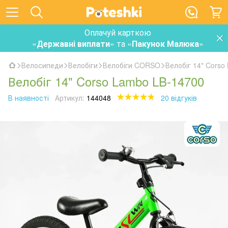
Оплачуй карткою
«
Державні виплати
» та «
Пакунок Малюка
»
Велосипеди
Велобіги
Велобіги CORSO
Велобіг 14" Corso
Велобіг 14" Corso Lambo LB-14700
В наявності
Артикул:
144048
20 відгуків