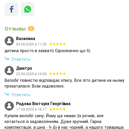
Отзывы
20
Василина
24.09.2025 в 11:36
дитина просто в захваті) Однозначно що 5)
Ответить
Дмитро
23.09.2025 в 16:06
Велобіг повністю відповідає опису. Все літо дитина на ньому
прокаталася. Всім задоволені.
Ответить
Радова Вікторія Георгіївна
17.09.2025 в 16:17
Купили велобіг сину. Йому ще немає 3х рочків, але
катається із задоволенням. Дуже зручний. Гарна
комплектація, а ціна - 🫰👍 в нас чорний, а нашого товариша