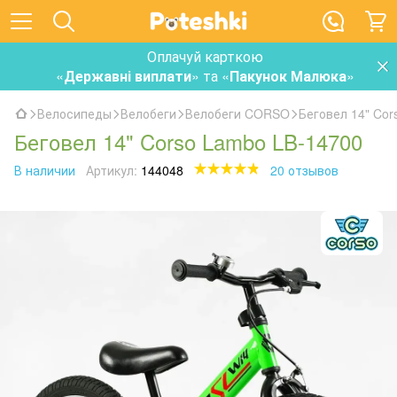
Оплачуй карткою
«
Державні виплати
» та «
Пакунок Малюка
»
Велосипеды
Велобеги
Велобеги CORSO
Беговел 14" Cor
Беговел 14" Corso Lambo LB-14700
В наличии
Артикул:
144048
20 отзывов