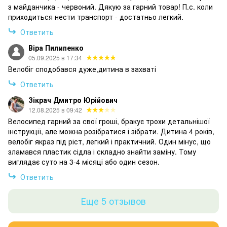
з майданчика - червоний. Дякую за гарний товар! П.с. коли
приходиться нести транспорт - достатньо легкий.
Ответить
Віра Пилипенко
05.09.2025 в 17:34
Велобіг сподобався дуже,дитина в захваті
Ответить
Зікрач Дмитро Юрійович
12.08.2025 в 09:42
Велосипед гарний за свої гроші, бракує трохи детальнішої
інструкції, але можна розібратися і зібрати. Дитина 4 років,
велобіг якраз під ріст, легкий і практичний. Один мінус, що
зламався пластик сідла і складно знайти заміну. Тому
виглядає суто на 3-4 місяці або один сезон.
Ответить
Еще 5 отзывов