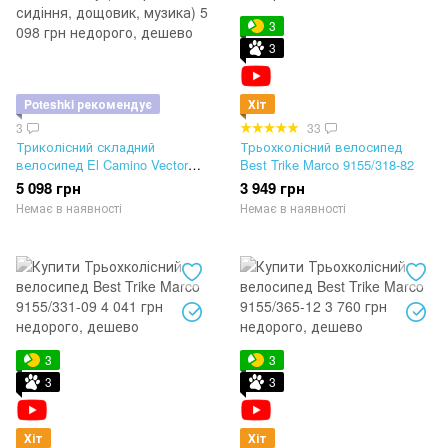
3
3
Poteshki рекомендує
Хіт
3
33
Триколісний складний
Трьохколісний велосипед
велосипед El Camino Vector
Best Trike Marco 9155/318-82
Flex ME 1231 Medium Gray
5 098 грн
3 949 грн
(поворотне сидіння, дощовик,
Немає в наявності
Немає в наявності
музика)
3
3
3
3
Хіт
Хіт