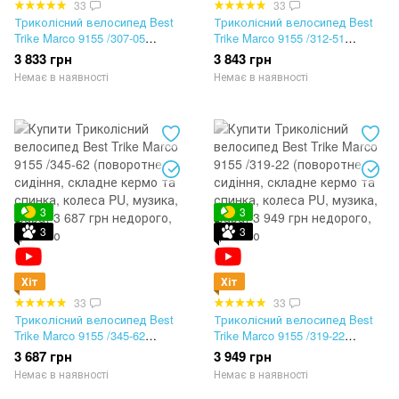
33
33
Триколісний велосипед Best
Триколісний велосипед Best
Trike Marco 9155 /307-05
Trike Marco 9155 /312-51
(поворотне сидіння, складне
(поворотне сидіння, складне
3 833 грн
3 843 грн
кермо та спинка, колеса PU,
кермо та спинка, колеса PU,
Немає в наявності
Немає в наявності
музика, фара)
музика, фара)
3
3
3
3
Хіт
Хіт
33
33
Триколісний велосипед Best
Триколісний велосипед Best
Trike Marco 9155 /345-62
Trike Marco 9155 /319-22
(поворотне сидіння, складне
(поворотне сидіння, складне
3 687 грн
3 949 грн
кермо та спинка, колеса PU,
кермо та спинка, колеса PU,
Немає в наявності
Немає в наявності
музика, фара)
музика, фара)