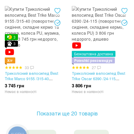
3
3
Безкоштовна доставка
Хіт
Poteshki рекомендує
33
27
Триколісний велосипед Best
Триколісний велосипед Best
Trike Marco 9155 /315-40
Trike Oscar 6390 /24-115
(поворотне сидіння, складне
(поворотне сидіння, складане
3 745 грн
3 806 грн
кермо та спинка, колеса PU,
кермо, колеса PU)
Немає в наявності
Немає в наявності
музика, фара)
Показати ще 20 товарів