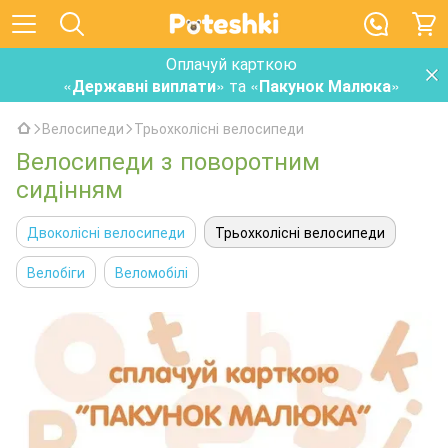
Оплачуй карткою
«
Державні виплати
» та «
Пакунок Малюка
»
Велосипеди
Трьохколісні велосипеди
Велосипеди з поворотним
сидінням
Двоколісні велосипеди
Трьохколісні велосипеди
Велобіги
Веломобілі