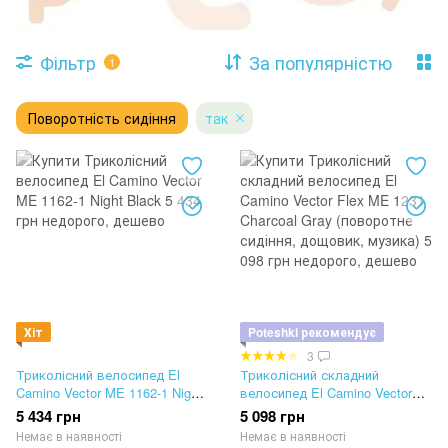
Фільтр
За популярністю
1
Поворотність сидіння
так
Хіт
Poteshki рекомендує
3
Триколісний велосипед El
Триколісний складний
Camino Vector ME 1162-1 Night
велосипед El Camino Vector
Black
Flex ME 1231 Charcoal Gray
5 434 грн
5 098 грн
(поворотне сидіння, дощовик,
Немає в наявності
Немає в наявності
музика)