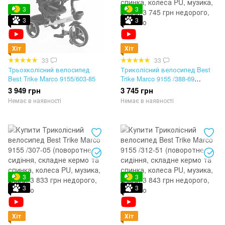
3
3
3
3
Хіт
Хіт
33
33
Трьохколісний велосипед
Триколісний велосипед Best
Best Trike Marco 9155/603-85
Trike Marco 9155 /388-69
(поворотне сидіння, складне
3 949 грн
3 745 грн
кермо та спинка, колеса PU,
Немає в наявності
Немає в наявності
музика, фара)
3
3
3
3
Хіт
Хіт