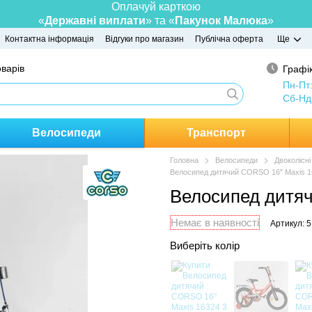
Оплачуй карткою
«
Державні виплати
» та «
Пакунок Малюка
»
Контактна інформація
Відгуки про магазин
Публічна оферта
Ще
оварів
Графік
Пн-Пт
Сб-Нд
Велосипеди
Транспорт
Головна
Велосипеди
Двоколісн
Велосипед дитячий CORSO 16" Maxis 1
Велосипед дитя
Немає в наявності
Артикул: 
Виберіть колір