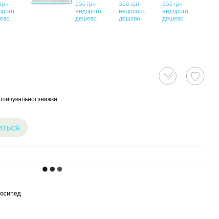
опичувальної знижки
иться
лосипед