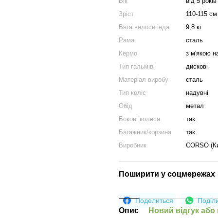
Вік
від 5 років
Зріст
110-115 см
Вага велосипеда
9,8 кг
Рама
сталь
Кермо
з м'якою 
Тип гальмів
дискові
Матеріал виробу
сталь
Тип коліс
надувні
Обід
метал
Бокові колеса
так
Багажник/корзина
так
Виробник
CORSO (Ки
Поширити у соцмережах
Поделиться
Поділ
Опис
Новий відгук або