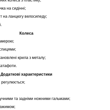
них колеса з пластику;
ка на сидінні;
т на ланцюгу велосипеду;
і.
Колеса
камерою;
 спицями;
ановлені крила з металу;
катафоти.
Додаткові характеристики
а регулюється;
учними та задніми ножними гальмами;
зажимом;