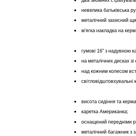
два зйомних страхуваль
невелика батьківська руч
металічний захисний щи
м'ягка накладка на керм
гумові 16” з надувною 
на металічних дисках зі
над кожним колесом вст
світловідштовхувальні 
висота сидіння та керм
каретка Американка;
оснащений передніми р
металічний багажник з 