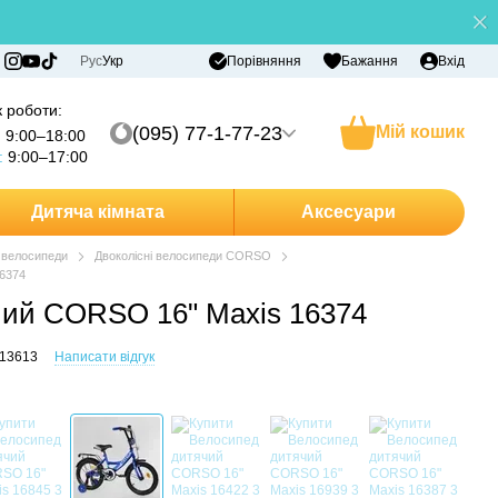
Порівняння
Рус
Укр
Бажання
Вхід
 роботи:
(095) 77-1-77-23
Мій кошик
:
9:00–18:00
:
9:00–17:00
Дитяча кімната
Аксесуари
і велосипеди
Двоколісні велосипеди CORSO
6374
чий CORSO 16" Maxis 16374
513613
Написати відгук