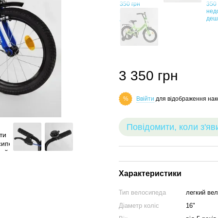
3 350 грн
Ввійти
для відображення нак
%
Повідомити, коли з'яв
Характеристики
Тип велосипеда
легкий ве
Діаметр коліс
16"