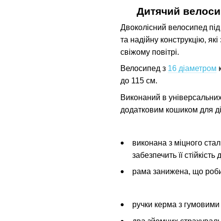
Дитячий велоси
Двоколісний велосипед пі
та надійну конструкцію, як
свіжому повітрі.
Велосипед з
16 діаметром
к
до 115 см.
Виконаний в універсальних 
додатковим кошиком для д
виконана з міцного стал
забезпечить її стійкість
рама занижена, що роби
ручки керма з гумовими