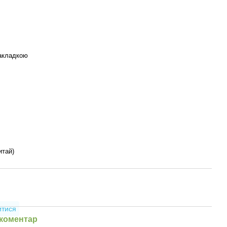
накладкою
тай)
итися
 коментар