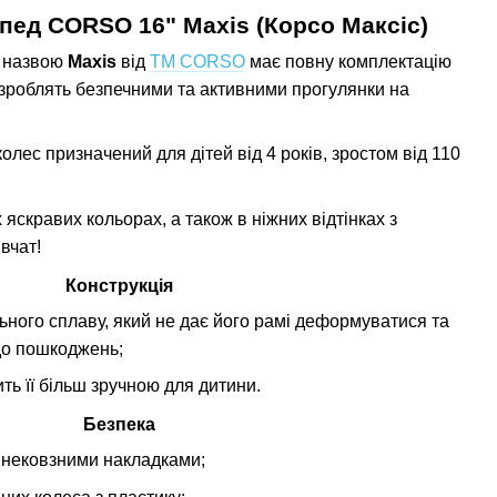
пед CORSO 16" Maxis (Корсо Максіс)
д назвою
Maxis
від
ТМ CORSO
має повну комплектацію
і зроблять безпечними та активними прогулянки на
олес призначений для дітей від 4 років, зростом від 110
яскравих кольорах, а також в ніжних відтінках з
івчат!
Конструкція
ьного сплаву, який не дає його рамі деформуватися та
 до пошкоджень;
ть її більш зручною для дитини.
Безпека
 нековзними накладками;