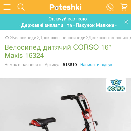
Оплачуй карткою
«
Державні виплати
» та «
Пакунок Малюка
»
Велосипеди
Двоколісні велосипеди
Двоколісні велосип
Велосипед дитячий CORSO 16"
Maxis 16324
Немає в наявності
Артикул:
513610
Написати відгук