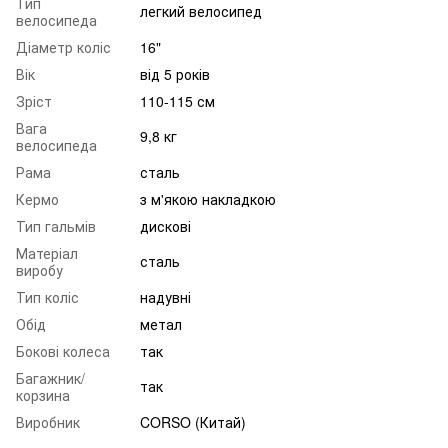
Тип
легкий велосипед
велосипеда
Діаметр коліс
16"
Вік
від 5 років
Зріст
110-115 см
Вага
9,8 кг
велосипеда
Рама
сталь
Кермо
з м'якою накладкою
Тип гальмів
дискові
Матеріал
сталь
виробу
Тип коліс
надувні
Обід
метал
Бокові колеса
так
Багажник/
так
корзина
Виробник
CORSO (Китай)