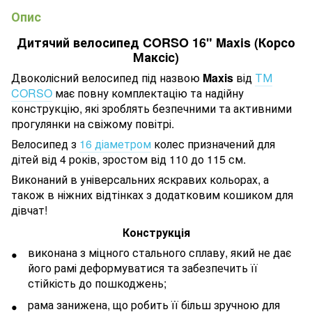
Опис
Дитячий велосипед CORSO 16" Maxis (Корсо
Максіс)
Двоколісний велосипед під назвою
Maxis
від
ТМ
CORSO
має повну комплектацію та надійну
конструкцію, які зроблять безпечними та активними
прогулянки на свіжому повітрі.
Велосипед з
16 діаметром
колес призначений для
дітей від 4 років, зростом від 110 до 115 см.
Виконаний в універсальних яскравих кольорах, а
також в ніжних відтінках з додатковим кошиком для
дівчат!
Конструкція
виконана з міцного стального сплаву, який не дає
його рамі деформуватися та забезпечить її
стійкість до пошкоджень;
рама занижена, що робить її більш зручною для