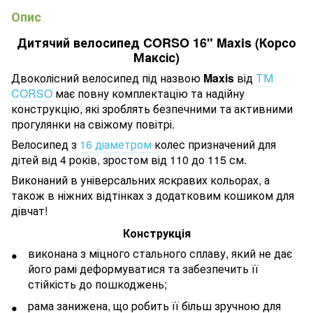
Опис
Дитячий велосипед CORSO 16" Maxis (Корсо
Максіс)
Двоколісний велосипед під назвою
Maxis
від
ТМ
CORSO
має повну комплектацію та надійну
конструкцію, які зроблять безпечними та активними
прогулянки на свіжому повітрі.
Велосипед з
16 діаметром
колес призначений для
дітей від 4 років, зростом від 110 до 115 см.
Виконаний в універсальних яскравих кольорах, а
також в ніжних відтінках з додатковим кошиком для
дівчат!
Конструкція
виконана з міцного стального сплаву, який не дає
його рамі деформуватися та забезпечить її
стійкість до пошкоджень;
рама занижена, що робить її більш зручною для