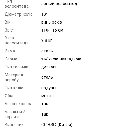
Тип
легкий велосипед
велосипеда
Діаметр коліс
16"
Вік
від 5 років
Зріст
110-115 см
Вага
9,8 кг
велосипеда
Рама
сталь
Кермо
з м'якою накладкою
Тип гальмів
дискові
Матеріал
сталь
виробу
Тип коліс
надувні
Обід
метал
Бокові колеса
так
Багажник/
так
корзина
Виробник
CORSO (Китай)