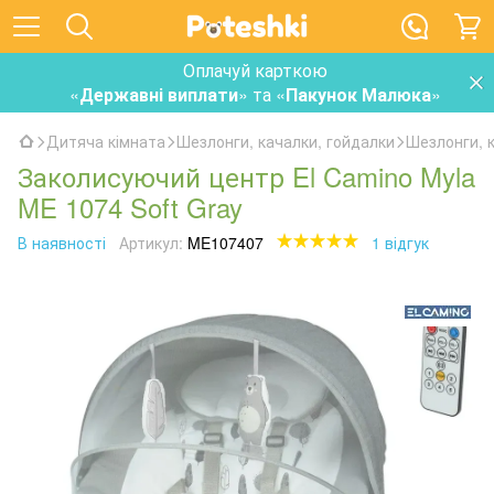
Оплачуй карткою
«
Державні виплати
» та «
Пакунок Малюка
»
Дитяча кімната
Шезлонги, качалки, гойдалки
Шезлонги, к
Заколисуючий центр El Camino Myla
ME 1074 Soft Gray
В наявності
Артикул:
ME107407
1 відгук