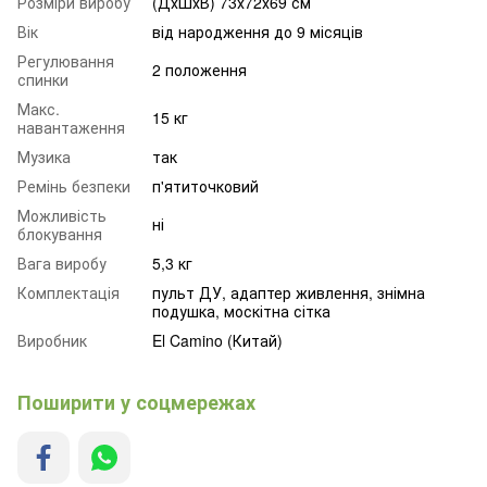
Розміри виробу
(ДхШхВ) 73х72х69 см
Вік
від народження до 9 місяців
Регулювання
2 положення
спинки
Макс.
15 кг
навантаження
Музика
так
Ремінь безпеки
п'ятиточковий
Можливість
ні
блокування
Вага виробу
5,3 кг
Комплектація
пульт ДУ, адаптер живлення, знімна
подушка, москітна сітка
Виробник
El Camino (Китай)
Поширити у соцмережах