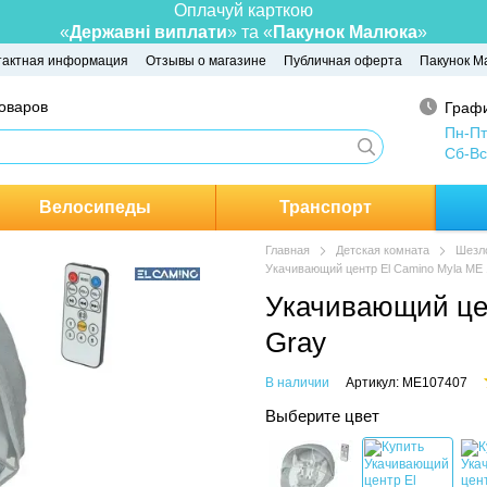
Оплачуй карткою
«
Державні виплати
» та «
Пакунок Малюка
»
тактная информация
Отзывы о магазине
Публичная оферта
Пакунок М
товаров
Графи
Пн-Пт
Сб-Вс
Велосипеды
Транспорт
Главная
Детская комната
Шезло
Укачивающий центр El Camino Myla ME 
Укачивающий цен
Gray
В наличии
Артикул: ME107407
Выберите цвет