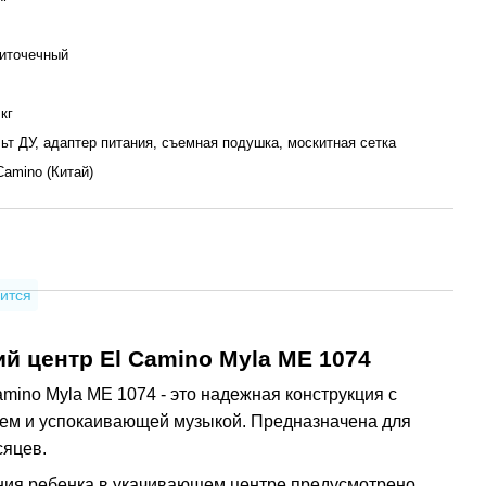
иточечный
 кг
ьт ДУ, адаптер питания, съемная подушка, москитная сетка
Camino (Китай)
ится
й центр El Camino Myla ME 1074
amino Myla ME 1074 - это надежная конструкция с
ем и успокаивающей музыкой. Предназначена для
сяцев.
ния ребенка в укачивающем центре предусмотрено