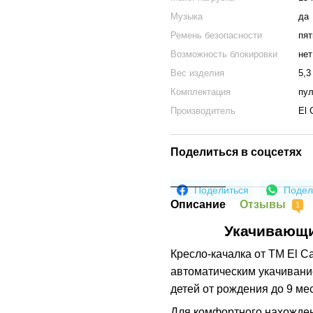
Музыка
да
Ремень безопасности
пят
Возможность блокировки
нет
Вес изделия
5,3
Комплектация
пул
Производитель
El 
Поделиться в соцсетях
Поделиться
Подел
Описание
Отзывы
1
Укачивающи
Кресло-качалка от ТМ El C
автоматическим укачивани
детей от рождения до 9 ме
Для комфортного нахожде