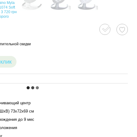
пительной скидки
 клик
ачивающий центр
ШхВ) 73х72х69 см
рождения до 9 мес
оложения
кг