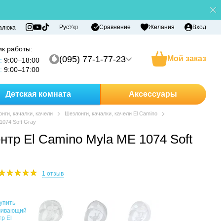
Сравнение
Рус
Укр
Желания
Вход
алюка
к работы:
(095) 77-1-77-23
Мой заказ
:
9:00–18:00
:
9:00–17:00
Детская комната
Аксессуары
нги, качалки, качели
Шезлонги, качалки, качели El Camino
1074 Soft Gray
тр El Camino Myla ME 1074 Soft
1 отзыв