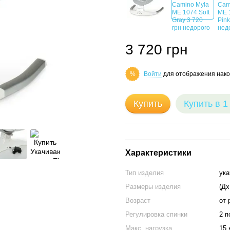
3 720 грн
Войти
для отображения нако
%
Купить
Купить в 1
Характеристики
Тип изделия
ук
Размеры изделия
(Дх
Возраст
от 
Регулировка спинки
2 п
Макс. нагрузка
15 