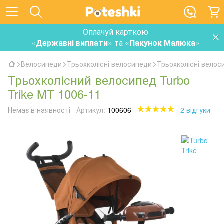
Оплачуй карткою
«
Державні виплати
» та «
Пакунок Малюка
»
Велосипеди
Трьохколісні велосипеди
Трьохколісні велоси
Трьохколісний велосипед Turbo
Trike MT 1006-11
Немає в наявності
Артикул:
100606
2 відгуки