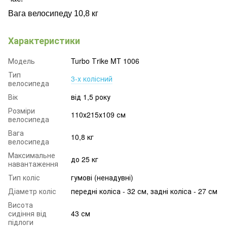
Вага велосипеду 10,8 кг
Характеристики
Модель
Turbo Тrike MT 1006
Тип
3-х колісний
велосипеда
Вік
від 1,5 року
Розміри
110х215х109 см
велосипеда
Вага
10,8 кг
велосипеда
Максимальне
до 25 кг
навантаження
Тип коліс
гумові (ненадувні)
Діаметр коліс
передні коліса - 32 см, задні коліса - 27 см
Висота
сидіння від
43 см
підлоги