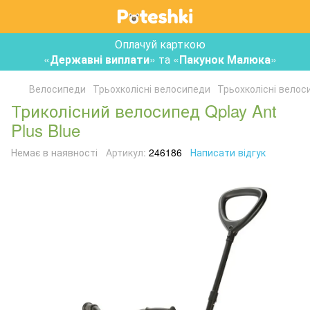
Оплачуй карткою
«
Державні виплати
» та «
Пакунок Малюка
»
Велосипеди
Трьохколісні велосипеди
Трьохколісні велос
Триколісний велосипед Qplay Ant
Plus Blue
Немає в наявності
Артикул:
246186
Написати відгук