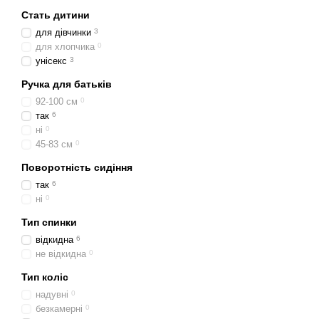
Стать дитини
для дівчинки
3
для хлопчика
0
унісекс
3
Ручка для батьків
92-100 см
0
так
6
ні
0
45-83 см
0
Поворотність сидіння
так
6
ні
0
Тип спинки
відкидна
6
не відкидна
0
Тип коліс
надувні
0
безкамерні
0