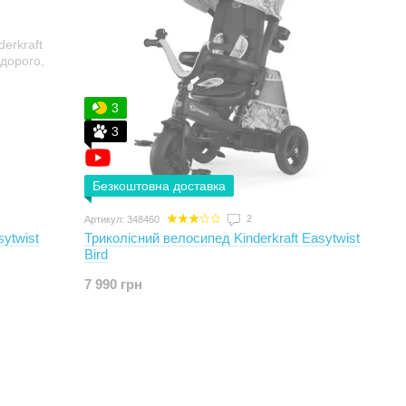
3
3
Безкоштовна доставка
2
Артикул: 348460
sytwist
Триколісний велосипед Kinderkraft Easytwist
Bird
7 990 грн