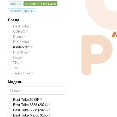
Модель:
Kinderkraft Easytwist
Очистити фільтр
Бренд
Best Trike
0
CORSO
0
Doona
0
El Camino
0
Kinderkraft
6
Profi Kids
0
Qplay
0
Tilly
0
Toti
0
Turbo Trike
0
Модель
Best Trike 6088F
8
Best Trike 6588 (2024)
1
Best Trike 6588 (2025)
8
Best Trike Marco 9155
8