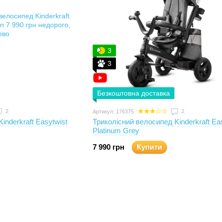
3
3
Безкоштовна доставка
2
2
Артикул: 176375
inderkraft Easytwist
Триколісний велосипед Kinderkraft Ea
Platinum Grey
7 990 грн
Купити