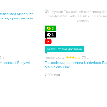
3
3
Безкоштовна доставка
2
2
Артикул: 220117
inderkraft Easytwist
Триколісний велосипед Kinderkraft Ea
Mauvelous Pink
7 990 грн