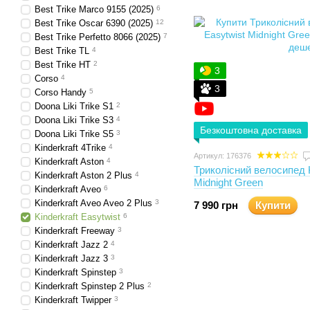
Best Trike Marco 9155 (2025)
6
Best Trike Oscar 6390 (2025)
12
Best Trike Perfetto 8066 (2025)
7
Best Trike TL
4
Best Trike НТ
2
3
Corso
4
3
Corso Handy
5
Doona Liki Trike S1
2
Doona Liki Trike S3
4
Безкоштовна доставка
Doona Liki Trike S5
3
Kinderkraft 4Trike
4
Артикул: 176376
Kinderkraft Aston
4
Триколісний велосипед K
Kinderkraft Aston 2 Plus
4
Midnight Green
Kinderkraft Aveo
6
Kinderkraft Aveo Aveo 2 Plus
3
7 990 грн
Купити
Kinderkraft Easytwist
6
Kinderkraft Freeway
3
Kinderkraft Jazz 2
4
Kinderkraft Jazz 3
3
Kinderkraft Spinstep
3
Kinderkraft Spinstep 2 Plus
2
Kinderkraft Twipper
3