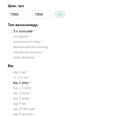
Ціна, грн
Від Ціна, грн
До Ціна, грн
ОК
Тип велосипеда
3-х колісний
6
складний
0
колясочного типу
0
маленький велосипед
0
легкий велосипед
0
трансформер
0
Вік
від 6 міс
0
от 1,5 лет
0
від 1 року
6
від 1,5 року
0
від 2 років
0
від 3 років
0
від 9 міс
0
від 10 місяців
0
від 9 місяців
0