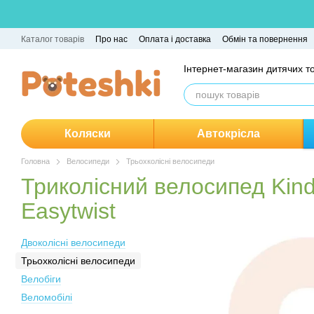
Перейти до основного контенту
Каталог товарів
Про нас
Оплата і доставка
Обмін та повернення
Пакунок Малюка
Інтернет-магазин дитячих т
Коляски
Автокрісла
Головна
Велосипеди
Трьохколісні велосипеди
Триколісний велосипед Kind
Easytwist
Двоколісні велосипеди
Трьохколісні велосипеди
Велобіги
Веломобілі