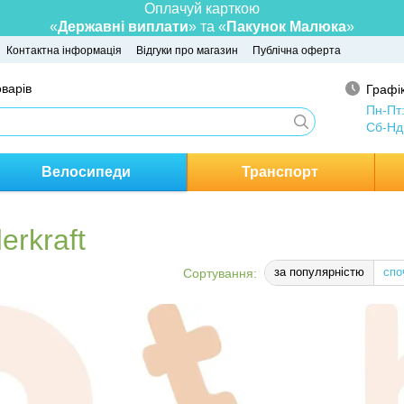
Оплачуй карткою
«
Державні виплати
» та «
Пакунок Малюка
»
Контактна інформація
Відгуки про магазин
Публічна оферта
оварів
Графік
Пн-Пт
Сб-Нд
Велосипеди
Транспорт
erkraft
за популярністю
спо
Сортування: