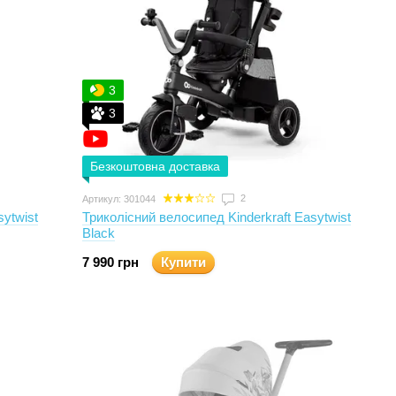
3
3
Безкоштовна доставка
2
Артикул: 301044
sytwist
Триколісний велосипед Kinderkraft Easytwist
Black
7 990 грн
Купити