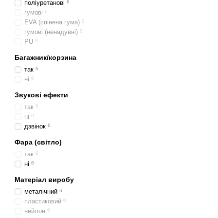
поліуретанові
6
гумові
0
EVA (спінена гума)
0
гумові (ненадувні)
0
PU
0
Багажник/корзина
так
6
ні
0
Звукові ефекти
так
0
ні
0
дзвінок
6
Фара (світло)
так
0
ні
6
Матеріал виробу
металічний
6
пластиковий
0
нейлон
0