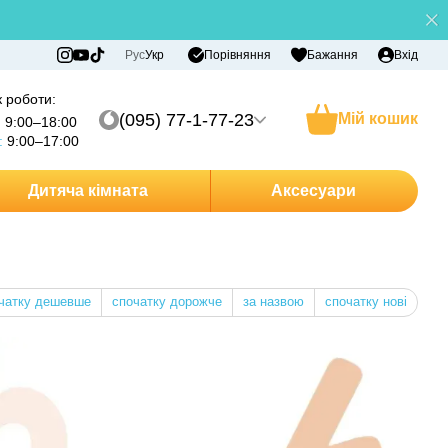
Порівняння
Рус
Укр
Бажання
Вхід
 роботи:
(095) 77-1-77-23
Мій кошик
:
9:00–18:00
:
9:00–17:00
Дитяча кімната
Аксесуари
чатку дешевше
спочатку дорожче
за назвою
спочатку нові