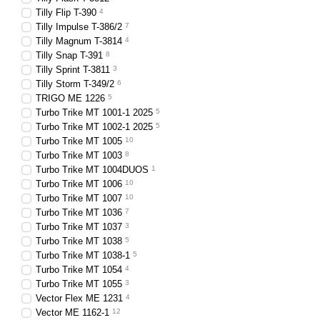
Tilly Flip T-390
4
Tilly Impulse T-386/2
7
Tilly Magnum T-3814
4
Tilly Snap T-391
8
Tilly Sprint T-3811
3
Tilly Storm T-349/2
6
TRIGO ME 1226
5
Turbo Trike MT 1001-1 2025
5
Turbo Trike MT 1002-1 2025
5
Turbo Trike MT 1005
10
Turbo Тrike MT 1003
8
Turbo Тrike MT 1004DUOS
1
Turbo Тrike MT 1006
10
Turbo Тrike MT 1007
10
Turbo Тrike MT 1036
7
Turbo Тrike MT 1037
3
Turbo Тrike MT 1038
5
Turbo Тrike MT 1038-1
5
Turbo Тrike MT 1054
4
Turbo Тrike MT 1055
3
Vector Flex ME 1231
4
Vector ME 1162-1
12