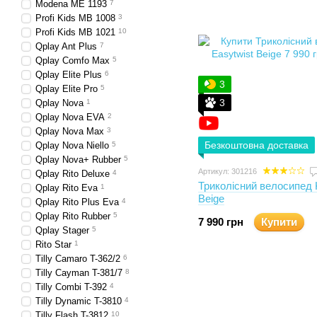
Modena ME 1193
7
Profi Kids MB 1008
3
Profi Kids MB 1021
10
Qplay Ant Plus
7
Qplay Comfo Max
5
Qplay Elite Plus
6
3
Qplay Elite Pro
5
3
Qplay Nova
1
Qplay Nova EVA
2
Qplay Nova Max
3
Безкоштовна доставка
Qplay Nova Niello
5
Qplay Nova+ Rubber
5
Артикул: 301216
Qplay Rito Deluxe
4
Триколісний велосипед K
Qplay Rito Eva
1
Beige
Qplay Rito Plus Eva
4
Qplay Rito Rubber
5
7 990 грн
Купити
Qplay Stager
5
Rito Star
1
Tilly Camaro T-362/2
6
Tilly Cayman T-381/7
8
Tilly Combi T-392
4
Tilly Dynamic T-3810
4
Tilly Flash T-3812
10