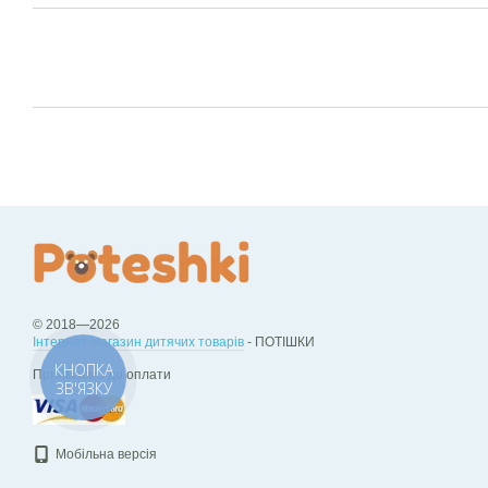
© 2018—2026
Інтернет-магазин дитячих товарів
- ПОТІШКИ
КНОПКА
Приймаємо до оплати
ЗВ'ЯЗКУ
Мобільна версія