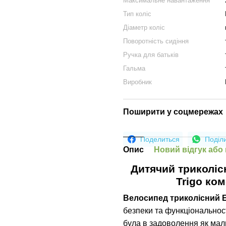
Максимальне навантаження
Тип коліс
Діаметр коліс
Поворотність сидіння
Ручка для батьків
Гальма
Виробник
Поширити у соцмережах
Поделиться
Поділ
Опис
Новий відгук або
Дитячий триколі
Trigo ко
Велосипед триколісний
E
безпеки та функціональнос
була в задоволення як малю