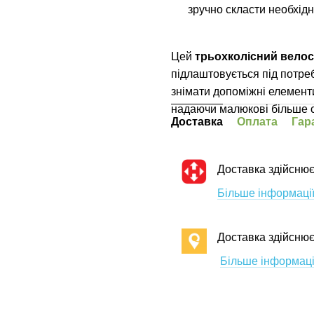
зручно скласти необхідні
Цей
трьохколісний вело
підлаштовується під потре
знімати допоміжні елементи
надаючи малюкові більше с
Доставка
Оплата
Гар
Доставка здійснює
Більше інформації
Доставка здійсню
Більше інформаці