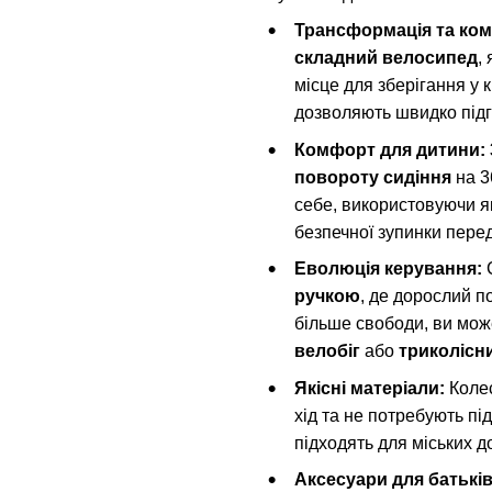
Трансформація та ком
складний велосипед
,
місце для зберігання у 
дозволяють швидко підг
Комфорт для дитини:
повороту сидіння
на 3
себе, використовуючи 
безпечної зупинки пере
Еволюція керування:
С
ручкою
, де дорослий п
більше свободи, ви може
велобіг
або
триколісн
Якісні матеріали:
Колес
хід та не потребують пі
підходять для міських до
Аксесуари для батьків