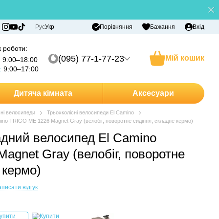
Порівняння
Рус
Укр
Бажання
Вхід
 роботи:
(095) 77-1-77-23
Мій кошик
:
9:00–18:00
:
9:00–17:00
Дитяча кімната
Аксесуари
сні велосипеди
Трьохколісні велосипеди El Camino
ino TRIGO ME 1226 Magnet Gray (велобіг, поворотне сидіння, складне кермо)
адний велосипед El Camino
agnet Gray (велобіг, поворотне
 кермо)
писати відгук