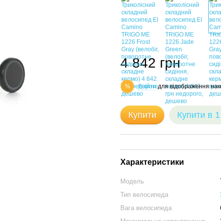
4 842 грн
Ввійти
для відображення нак
%
Купити
Купити в 1
Характеристики
Модель
Тип велосипеда
Вага велосипеда