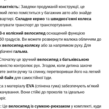
пактність:
Завдяки продуманій конструкції, це
 який легко поміститься у багажник авто або знайде
квартирі.
Складне кермо
та
швидкоз’ємні колеса
отувати транспорт до транспортування.
3-х колісний велосипед
оснащений функцією
60 градусів. Ви можете розвернути малюка обличчям до
як
велосипед-коляску
або за напрямком руху. Для
дбачені
гальма
.
початку це зручний
велосипед з батьківською
овністю контролює рух. Згодом, коли дитина захоче
те зняти ручку та спинку, перетворивши його на легкий
ий байк
для самостійної їзди.
а з матеріалу
EVA
(спінена гума) забезпечують м’який
дкачування. Вони стійкі до проколів та ідеально
ріг.
:
Це
велосипед із сумкою
-
рюкзаком
у комплекті, куди