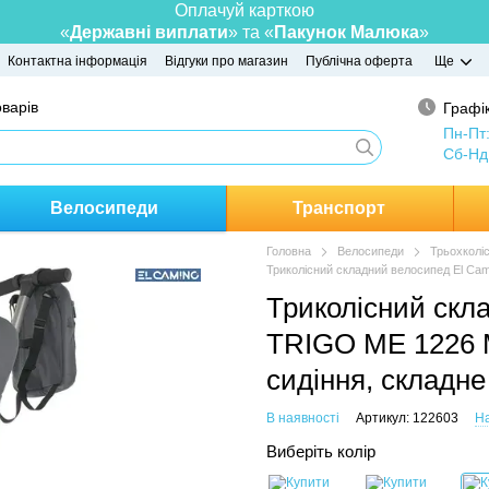
Оплачуй карткою
«
Державні виплати
» та «
Пакунок Малюка
»
Контактна інформація
Відгуки про магазин
Публічна оферта
Ще
оварів
Графік
Пн-Пт
Сб-Нд
Велосипеди
Транспорт
Головна
Велосипеди
Трьохколі
Триколісний складний велосипед El Cam
Триколісний скл
TRIGO ME 1226 M
сидіння, складне
В наявності
Артикул: 122603
На
Виберіть колір