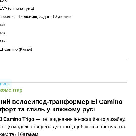
25 кг
EVA (спінена гума)
переднє - 12 дюймів, задні - 10 дюймів
так
так
так
El Camino (Китай)
итися
 коментар
сний велосипед-транформер El Camino
мфорт та стиль у кожному русі
l Camino Trigo
— це поєднання інноваційного дизайну,
ті. Ця модель створена для того, щоб кожна прогулянка
ку, так і батькам.