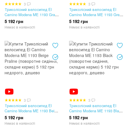
3
3
Триколісний велосипед El
Триколісний велосипед El
Camino Modena ME 1193 Gray
Camino Modena ME 1193 Green
(поворотне сидіння, складне
(поворотне сидіння, складне
5 192 грн
5 192 грн
кермо)
кермо)
Немає в наявності
Немає в наявності
3
3
Триколісний велосипед El
Триколісний велосипед El
Camino Modena ME 1193 Beige
Camino Modena ME 1193 Black
Praline (поворотне сидіння,
(поворотне сидіння, складне
5 192 грн
5 192 грн
складне кермо)
кермо)
Немає в наявності
Немає в наявності