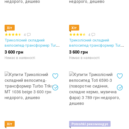
Хіт
Хіт
4
4
Триколісний складний
Триколісний складний
велосипед-трансформер Turbo
велосипед-трансформер Turbo
Trike MT 1036 brown
Trike MT 1036 grey
3 600 грн
3 600 грн
Немає в наявності
Немає в наявності
Хіт
Poteshki рекомендує