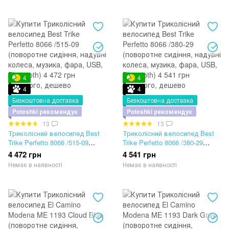
4
4
4
4
Безкоштовна доставка
Безкоштовна доставка
Poteshki рекомендує
Poteshki рекомендує
13
13
Триколісний велосипед Best
Триколісний велосипед Best
Trike Perfetto 8066 /515-09
Trike Perfetto 8066 /380-29
(поворотне сидіння, надувні
(поворотне сидіння, надувні
4 472 грн
4 541 грн
колеса, музика, фара, USB,
колеса, музика, фара, USB,
Немає в наявності
Немає в наявності
Bluetooth)
Bluetooth)