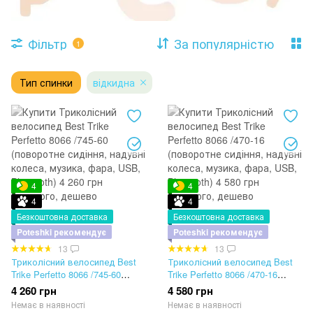
Фільтр
За популярністю
1
Тип спинки
відкидна
4
4
4
4
Безкоштовна доставка
Безкоштовна доставка
Poteshki рекомендує
Poteshki рекомендує
13
13
Триколісний велосипед Best
Триколісний велосипед Best
Trike Perfetto 8066 /745-60
Trike Perfetto 8066 /470-16
(поворотне сидіння, надувні
(поворотне сидіння, надувні
4 260 грн
4 580 грн
колеса, музика, фара, USB,
колеса, музика, фара, USB,
Немає в наявності
Немає в наявності
Bluetooth)
Bluetooth)