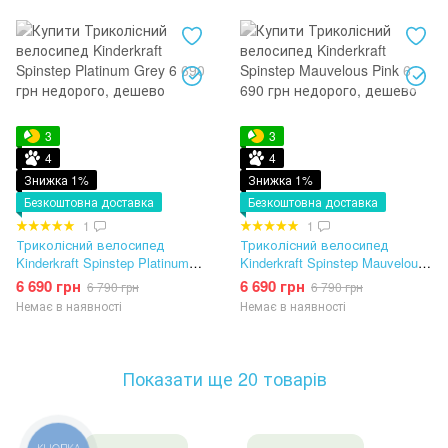
3
3
4
4
Знижка 1%
Знижка 1%
Безкоштовна доставка
Безкоштовна доставка
1
1
Триколісний велосипед
Триколісний велосипед
Kinderkraft Spinstep Platinum
Kinderkraft Spinstep Mauvelous
Grey
Pink
6 690 грн
6 690 грн
6 790 грн
6 790 грн
Немає в наявності
Немає в наявності
Показати ще 20 товарів