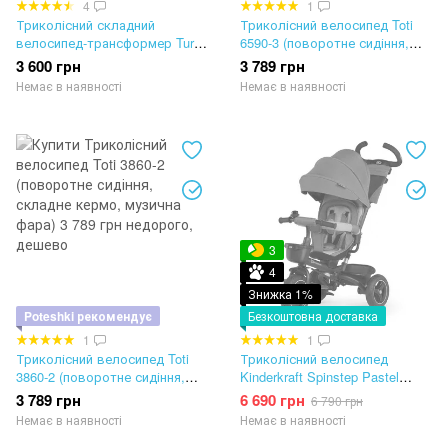
4
1
Триколісний складний
Триколісний велосипед Toti
велосипед-трансформер Turbo
6590-3 (поворотне сидіння,
Trike MT 1036 beige
складне кермо, музична фара)
3 600 грн
3 789 грн
Немає в наявності
Немає в наявності
3
4
Знижка 1%
Poteshki рекомендує
Безкоштовна доставка
1
1
Триколісний велосипед Toti
Триколісний велосипед
3860-2 (поворотне сидіння,
Kinderkraft Spinstep Pastel
складне кермо, музична фара)
Green
3 789 грн
6 690 грн
6 790 грн
Немає в наявності
Немає в наявності