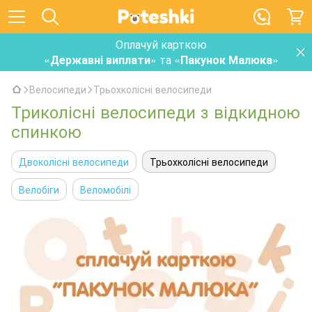
Оплачуй карткою
«
Державні виплати
» та «
Пакунок Малюка
»
Велосипеди
Трьохколісні велосипеди
Триколісні велосипеди з відкидною
спинкою
Двоколісні велосипеди
Трьохколісні велосипеди
Велобіги
Веломобілі