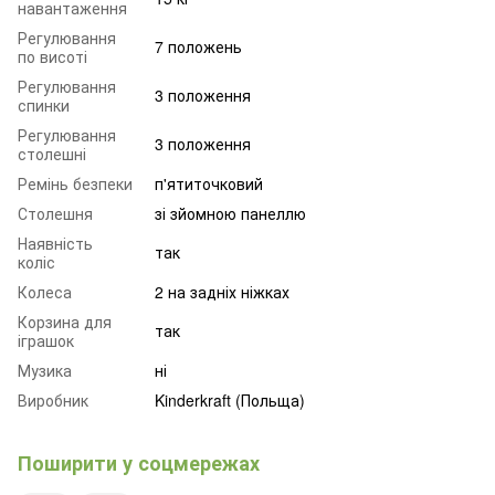
навантаження
Регулювання
7 положень
по висоті
Регулювання
3 положення
спинки
Регулювання
3 положення
столешні
Ремінь безпеки
п'ятиточковий
Столешня
зі зйомною панеллю
Наявність
так
коліс
Колеса
2 на задніх ніжках
Корзина для
так
іграшок
Музика
ні
Виробник
Kinderkraft (Польща)
Поширити у соцмережах