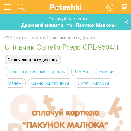
Оплачуй карткою
«
Державні виплати
» та «
Пакунок Малюка
»
Дитяча кімната
Стільчики для годування
Стільчик Carrello Prego CRL-9504/1
Стільчики для годування
Шезлонги, качалки, гойдалки
Ліжечка
Комоди
Манежі
Ванночки, горщики
Дитячі килимки