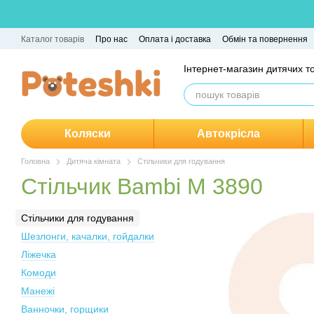
Перейти до основного контенту
Каталог товарів
Про нас
Оплата і доставка
Обмін та повернення
Інтернет-магазин дитячих т
Коляски
Автокрісла
Головна
Дитяча кімната
Стільчики для годування
Стільчик Bambi M 3890
Стільчики для годування
Шезлонги, качалки, гойдалки
Ліжечка
Комоди
Манежі
Ванночки, горщики