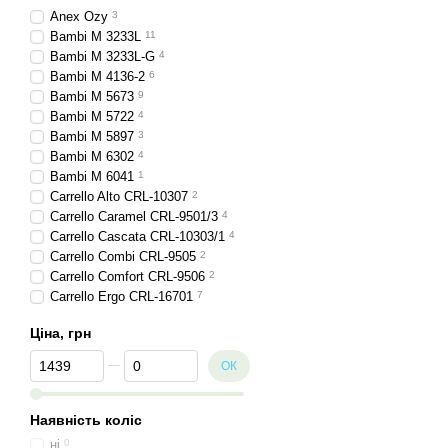
Anex Ozy
3
Bambi M 3233L
11
Bambi M 3233L-G
4
Bambi M 4136-2
6
Bambi M 5673
9
Bambi M 5722
4
Bambi M 5897
3
Bambi M 6302
4
Bambi М 6041
1
Carrello Alto CRL-10307
2
Carrello Caramel CRL-9501/3
4
Carrello Cascata CRL-10303/1
4
Carrello Combi CRL-9505
2
Carrello Comfort CRL-9506
2
Carrello Ergo CRL-16701
7
CARRELLO Focus CRL-16801
4
Ціна, грн
Carrello Junior CRL-1412
5
Carrello Lotus CRL-12101
3
Від Ціна, грн
До Ціна, грн
ОК
Carrello Select CRL-16301
4
Carrello Stella CRL-9503
4
Carrello Tenero CRL-9507
4
Наявність коліс
Carrello Toffee CRL-9502/3
7
ні
0