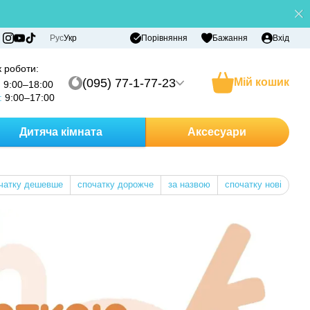
Порівняння
Рус
Укр
Бажання
Вхід
 роботи:
(095) 77-1-77-23
Мій кошик
:
9:00–18:00
:
9:00–17:00
Дитяча кімната
Аксесуари
чатку дешевше
спочатку дорожче
за назвою
спочатку нові