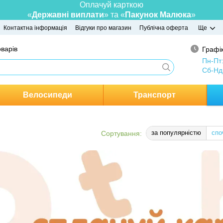
Оплачуй карткою
«
Державні виплати
» та «
Пакунок Малюка
»
Контактна інформація
Відгуки про магазин
Публічна оферта
Ще
оварів
Графік
Пн-Пт
Сб-Нд
Велосипеди
Транспорт
за популярністю
спо
Сортування: