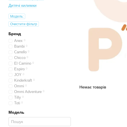
Дитячі килимки
Модель:
Очистити фільтр
Бренд
Anex
0
Bambi
0
Carrello
0
Chicco
0
El Camino
0
Espiro
0
JOY
0
Kinderkraft
0
Ommi
0
Немає товарів
Ommi Adventure
0
Tilly
0
Toti
0
Модель