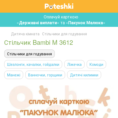
Оплачуй карткою
«
Державні виплати
» та «
Пакунок Малюка
»
Дитяча кімната
Стільчики для годування
Стільчик Bambi M 3612
Стільчики для годування
Шезлонги, качалки, гойдалки
Ліжечка
Комоди
Манежі
Ванночки, горщики
Дитячі килимки