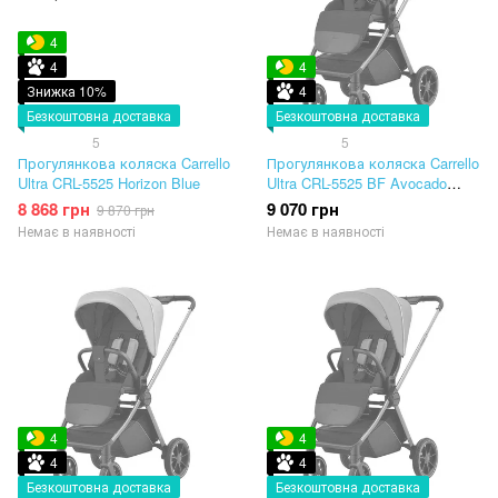
4
4
4
Знижка 10%
4
Безкоштовна доставка
Безкоштовна доставка
5
5
Прогулянкова коляска Carrello
Прогулянкова коляска Carrello
Ultra CRL-5525 Horizon Blue
Ultra CRL-5525 BF Avocado
Green
8 868 грн
9 070 грн
9 870 грн
Немає в наявності
Немає в наявності
4
4
4
4
Безкоштовна доставка
Безкоштовна доставка