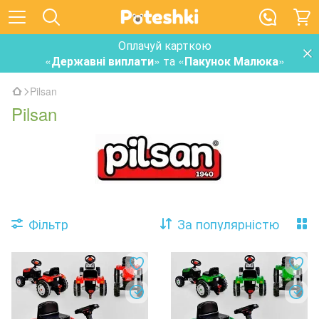
Оплачуй карткою
«
Державні виплати
» та «
Пакунок Малюка
»
Pilsan
Pilsan
Фільтр
За популярністю