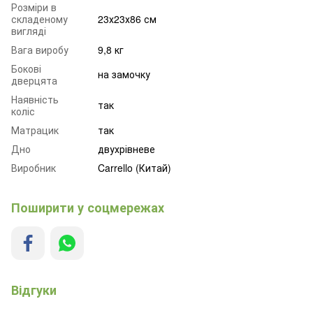
Розміри в
складеному
23х23х86 см
вигляді
Вага виробу
9,8 кг
Бокові
на замочку
дверцята
Наявність
так
коліс
Матрацик
так
Дно
двухрівневе
Виробник
Carrello (Китай)
Поширити у соцмережах
Відгуки