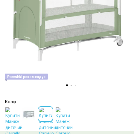
Poteshki рекомендує
Колір