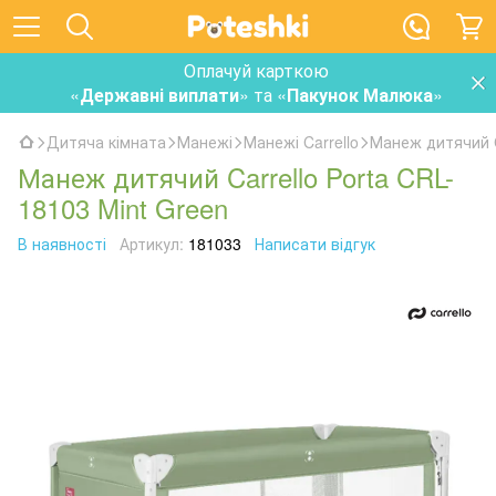
Оплачуй карткою
«
Державні виплати
» та «
Пакунок Малюка
»
Дитяча кімната
Манежі
Манежі Carrello
Манеж дитячий C
Манеж дитячий Carrello Porta CRL-
18103 Mint Green
В наявності
Артикул:
181033
Написати відгук