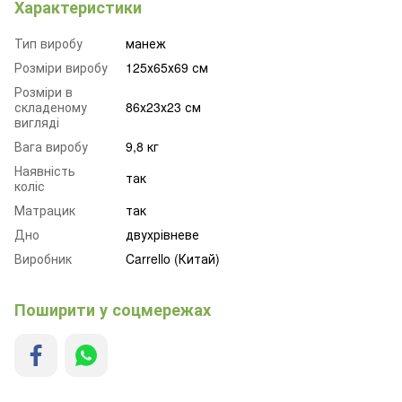
Характеристики
Тип виробу
манеж
Розміри виробу
125х65х69 см
Розміри в
складеному
86х23х23 см
вигляді
Вага виробу
9,8 кг
Наявність
так
коліс
Матрацик
так
Дно
двухрівневе
Виробник
Carrello (Китай)
Поширити у соцмережах