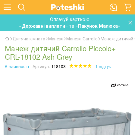
Оплачуй карткою
«
Державні виплати
» та «
Пакунок Малюка
»
Дитяча кімната
Манежі
Манежі Carrello
Манеж дитячий C
Манеж дитячий Carrello Piccolo+
CRL-18102 Ash Grey
В наявності
Артикул:
118103
1 відгук