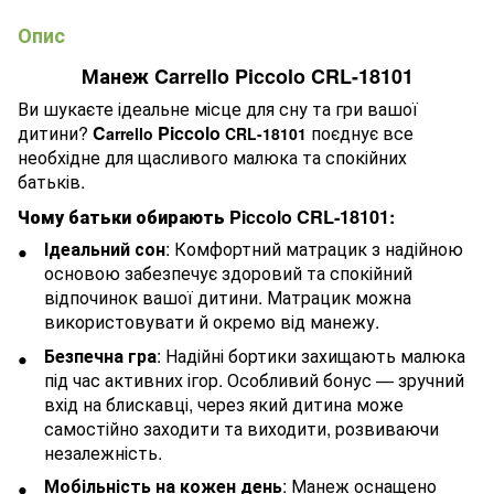
Опис
Манеж Carrello Piccolo CRL-18101
Ви шукаєте ідеальне місце для сну та гри вашої
дитини?
C
Piccolo
поєднує все
arrello
CRL-18101
необхідне для щасливого малюка та спокійних
батьків.
Чому батьки обирають
Piccolo
CRL-18101
:
Ідеальний сон
: Комфортний матрацик з надійною
основою забезпечує здоровий та спокійний
відпочинок вашої дитини. Матрацик можна
використовувати й окремо від манежу.
Безпечна гра
: Надійні бортики захищають малюка
під час активних ігор. Особливий бонус — зручний
вхід на блискавці, через який дитина може
самостійно заходити та виходити, розвиваючи
незалежність.
Мобільність на кожен день
: Манеж оснащено