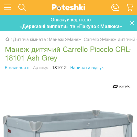
Оплачуй карткою
«
Державні виплати
» та «
Пакунок Малюка
»
Дитяча кімната
Манежі
Манежі Carrello
Манеж дитячий Ca
Манеж дитячий Carrello Piccolo CRL-
18101 Ash Grey
В наявності
Артикул:
181012
Написати відгук