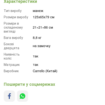
Характеристики
Тип виробу
манеж
Розміри виробу
125х65х79 см
Розміри в
складеному
21×21×86 см
вигляді
Вага виробу
8,8 кг
Бокові
на замочку
дверцята
Наявність
так
коліс
Матрацик
так
Виробник
Carrello (Китай)
Поширити у соцмережах