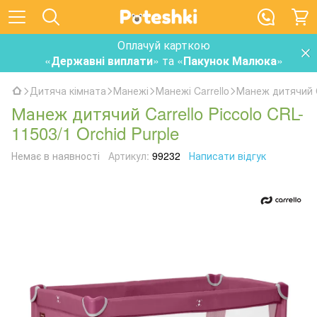
Оплачуй карткою
«
Державні виплати
» та «
Пакунок Малюка
»
Дитяча кімната
Манежі
Манежі Carrello
Манеж дитячий Ca
Манеж дитячий Carrello Piccolo CRL-
11503/1 Orchid Purple
Немає в наявності
Артикул:
99232
Написати відгук