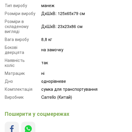
Тип виробу
манеж
Розміри виробу
ДхШхВ: 125х65х79 см
Розміри в
складеному
ДхШхВ: 23х23х86 см
вигляді
Вага виробу
8,8 кг
Бокові
на замочку
дверцята
Наявність
так
коліс
Матрацик
ні
Дно
однорівневе
Комплектація
сумка для транспортування
Виробник
Carrello (Китай)
Поширити у соцмережах