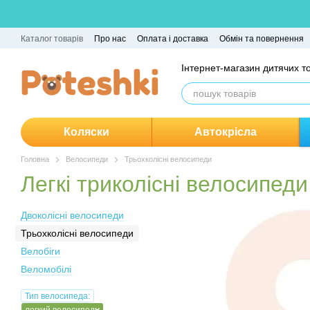
Перейти до основного контенту
Каталог товарів
Про нас
Оплата і доставка
Обмін та повернення
Інтернет-магазин дитячих т
Коляски
Автокрісла
Головна
Велосипеди
Трьохколісні велосипеди
Легкі триколісні велосипеди
Двоколісні велосипеди
Трьохколісні велосипеди
Велобіги
Веломобілі
Тип велосипеда: