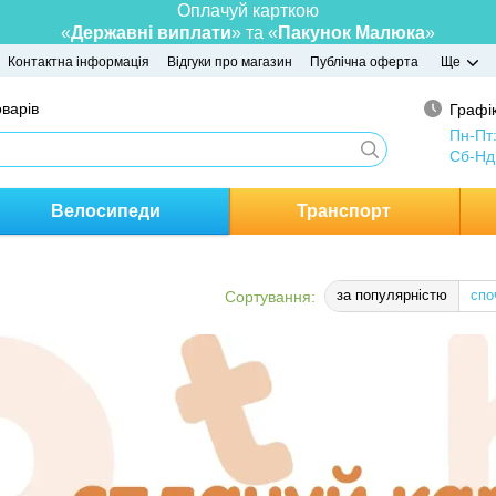
Оплачуй карткою
«
Державні виплати
» та «
Пакунок Малюка
»
Контактна інформація
Відгуки про магазин
Публічна оферта
Ще
оварів
Графік
Пн-Пт
Сб-Нд
Велосипеди
Транспорт
за популярністю
спо
Сортування: