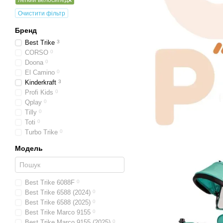
легкий велосипед
Очистити фільтр
Бренд
Best Trike
3
CORSO
0
Doona
0
El Camino
0
Kinderkraft
3
Profi Kids
0
Qplay
0
Tilly
0
Toti
0
Turbo Trike
0
Модель
Best Trike 6088F
0
Best Trike 6588 (2024)
0
Best Trike 6588 (2025)
0
Best Trike Marco 9155
0
Best Trike Marco 9155 (2025)
0