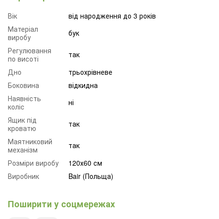
Вік
від народження до 3 років
Матеріал
бук
виробу
Регулювання
так
по висоті
Дно
трьохрівневе
Боковина
відкидна
Наявність
ні
коліс
Ящик під
так
кроватю
Маятниковий
так
механізм
Розміри виробу
120х60 см
Виробник
Bair (Польща)
Поширити у соцмережах