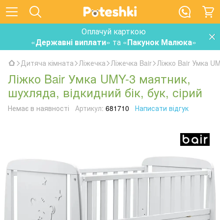
Оплачуй карткою
«
Державні виплати
» та «
Пакунок Малюка
»
Дитяча кімната
Ліжечка
Ліжечка Bair
Ліжко Bair Умка UM
Ліжко Bair Умка UMY-3 маятник,
шухляда, відкидний бік, бук, сірий
Немає в наявності
Артикул:
681710
Написати відгук