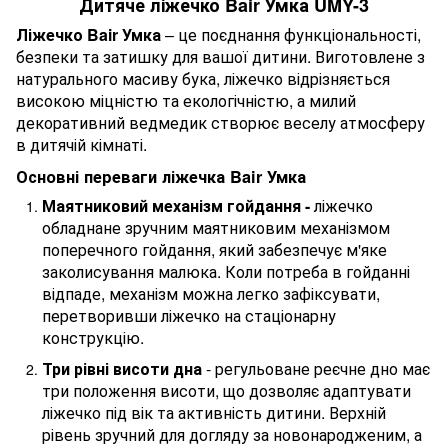
Дитяче ліжечко Bair Умка UMY-3
Ліжечко Bair Умка
– це поєднання функціональності,
безпеки та затишку для вашої дитини. Виготовлене з
натурального масиву бука, ліжечко відрізняється
високою міцністю та екологічністю, а милий
декоративний ведмедик створює веселу атмосферу
в дитячій кімнаті.
Основні переваги ліжечка Bair Умка
Маятниковий механізм гойдання -
ліжечко
обладнане зручним маятниковим механізмом
поперечного гойдання, який забезпечує м'яке
заколисування малюка. Коли потреба в гойданні
відпаде, механізм можна легко зафіксувати,
перетворивши ліжечко на стаціонарну
конструкцію.
Три рівні висоти дна
- регульоване реєчне дно має
три положення висоти, що дозволяє адаптувати
ліжечко під вік та активність дитини. Верхній
рівень зручний для догляду за новонародженим, а