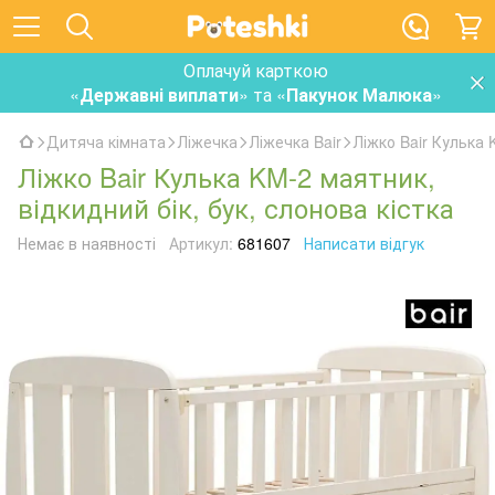
Оплачуй карткою
«
Державні виплати
» та «
Пакунок Малюка
»
Дитяча кімната
Ліжечка
Ліжечка Bair
Ліжко Bair Кулька 
Ліжко Bair Кулька KM-2 маятник,
відкидний бік, бук, слонова кістка
Немає в наявності
Артикул:
681607
Написати відгук