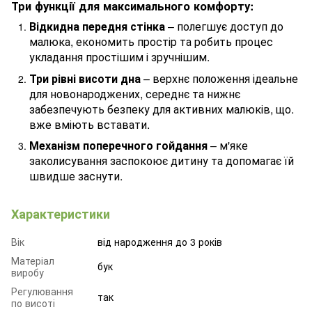
Три функції для максимального комфорту:
Відкидна передня стінка
– полегшує доступ до
малюка, економить простір та робить процес
укладання простішим і зручнішим.
Три рівні висоти дна
– верхнє положення ідеальне
для новонароджених, середнє та нижнє
забезпечують безпеку для активних малюків, що.
вже вміють вставати.
Механізм поперечного гойдання
– м'яке
заколисування заспокоює дитину та допомагає їй
швидше заснути.
Характеристики
Вік
від народження до 3 років
Матеріал
бук
виробу
Регулювання
так
по висоті