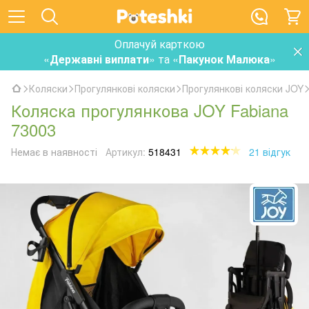
Оплачуй карткою
«
Державні виплати
» та «
Пакунок Малюка
»
Коляски
Прогулянкові коляски
Прогулянкові коляски JOY
Коляска прогулянкова JOY Fabiana
73003
Немає в наявності
Артикул:
518431
21 відгук