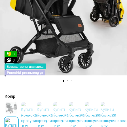
3
3
Безкоштовна доставка
Poteshki рекомендує
Колір