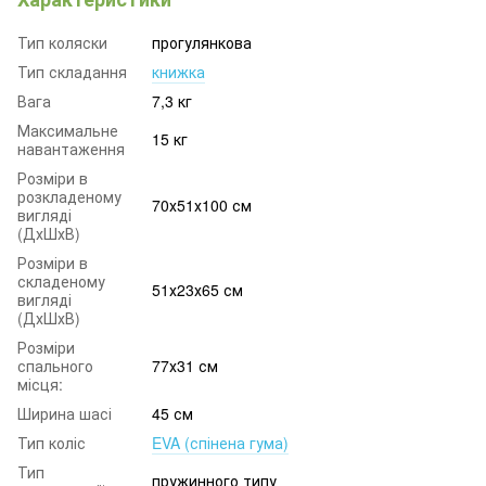
Тип коляски
прогулянкова
Тип складання
книжка
Вага
7,3 кг
Максимальне
15 кг
навантаження
Розміри в
розкладеному
70х51х100 см
вигляді
(ДхШхВ)
Розміри в
складеному
51х23х65 см
вигляді
(ДхШхВ)
Розміри
спального
77х31 см
місця:
Ширина шасі
45 см
Тип коліс
EVA (спінена гума)
Тип
пружинного типу