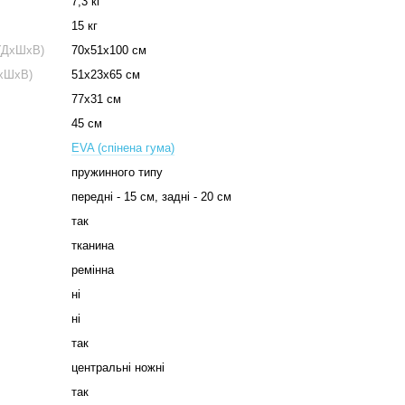
7,3 кг
15 кг
 (ДхШхВ)
70х51х100 см
ДхШхВ)
51х23х65 см
77х31 см
45 см
EVA (спінена гума)
пружинного типу
передні - 15 см, задні - 20 см
так
тканина
ремінна
ні
ні
так
центральні ножні
так