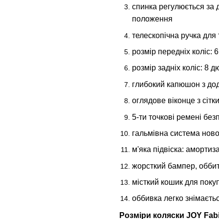
спинка регулюється за 
положення
телескопічна ручка для
розмір передніх коліс: 6
розмір задніх коліс: 8 
глибокий капюшон з дод
оглядове віконце з сітк
5-ти точкові ремені без
гальмівна система ново
м'яка підвіска: амортиз
жорсткий бампер, обби
місткий кошик для поку
оббивка легко знімаєтьс
Розміри коляски JOY Fab