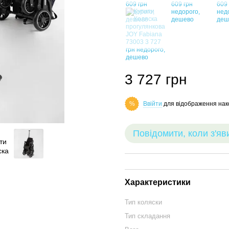
3 727 грн
Ввійти
для відображення нак
%
Повідомити, коли з'яв
Характеристики
Тип коляски
Тип складання