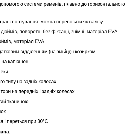
допомогою системи ременів, плавно до горизонтального
 транспортування: можна перевозити як валізу
 дюймів, поворотні без фіксації, знімні, матеріал EVA
дюймів, матеріал EVA
атковим відділенням (на змійці) і козирком
и на капюшоні
пеки
го типу на задніх колесах
атори на передніх і задніх колесах
тий тканиною
пок
я і переться при 30°С
iana: