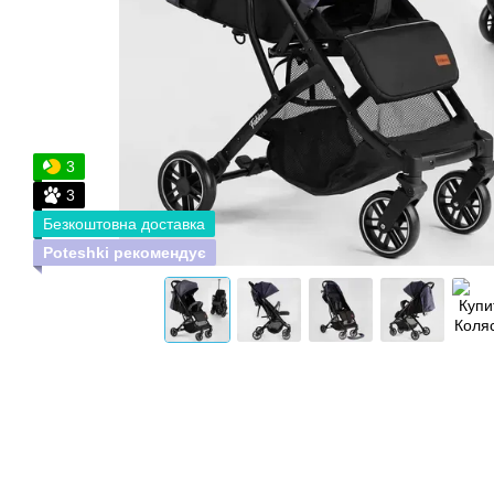
3
3
Безкоштовна доставка
Poteshki рекомендує