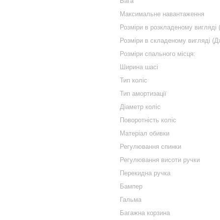
Вага
Максимальне навантаження
Розміри в розкладеному вигляді
Розміри в складеному вигляді (
Розміри спального місця:
Ширина шасі
Тип коліс
Тип амортизації
Діаметр коліс
Поворотність коліс
Матеріал обивки
Регулювання спинки
Регулювання висоти ручки
Перекидна ручка
Бампер
Гальма
Багажна корзина