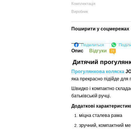
Комплектація
Виробник
Поширити у соцмережах
Поделиться
Поділ
Опис
Відгуки
21
Дитячий прогулянк
Прогулянкова коляска
JO
яка прекрасно підійде для
Швидко і компактно склада
батьківській ручці.
Додаткові характеристик
міцна сталева рама
зручний, компактний ме