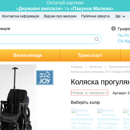
Оплачуй карткою
«
Державні виплати
» та «
Пакунок Малюка
»
Контактна інформація
Відгуки про магазин
Публічна оферта
Ще
оварів
Графік
Пн-Пт
Сб-Нд
Велосипеди
Транспорт
Головна
Коляски
Прогулянкові 
Коляска прогулянкова JOY Fabiana 589
Коляска прогуля
Немає в наявності
Артикул: 
Виберіть колір