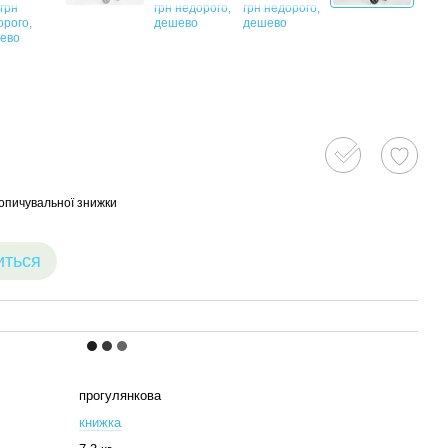
опичувальної знижки
иться
прогулянкова
книжка