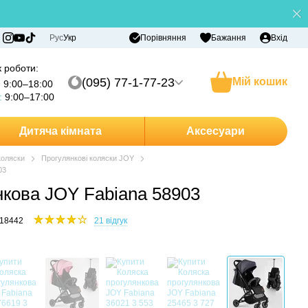
Порівняння
Рус
Укр
Бажання
Вхід
 роботи:
(095) 77-1-77-23
Мій кошик
:
9:00–18:00
:
9:00–17:00
Дитяча кімната
Аксесуари
коляски
Прогулянкові коляски JOY
03
нкова JOY Fabiana 58903
518442
21 відгук