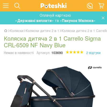
Оплачуй карткою
«
Державні виплати
» та «
Пакунок Малюка
»
Коляски
Коляски дитячі 2 в 1
Коляски дитячі 2 в 1 Carrell
Коляска дитяча 2 в 1 Carrello Sigma
CRL-6509 NF Navy Blue
Немає в наявності
Артикул:
103690
2 відгуки