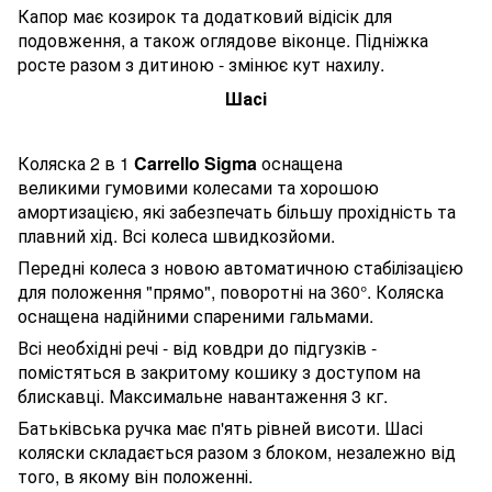
Капор має козирок та додатковий відісік для
подовження, а також оглядове віконце. Підніжка
росте разом з дитиною - змінює кут нахилу.
Шасі
Коляска 2 в 1
Carrello Sigma
оснащена
великими гумовими колесами та хорошою
амортизацією, які забезпечать більшу прохідність та
плавний хід. Всі колеса швидкозйоми.
Передні колеса з новою автоматичною стабілізацією
для положення "прямо", поворотні на 360°. Коляска
оснащена надійними спареними гальмами.
Всі необхідні речі - від ковдри до підгузків -
помістяться в закритому кошику з доступом на
блискавці. Максимальне навантаження 3 кг.
Батьківська ручка має п'ять рівней висоти. Шасі
коляски складається разом з блоком, незалежно від
того, в якому він положенні.