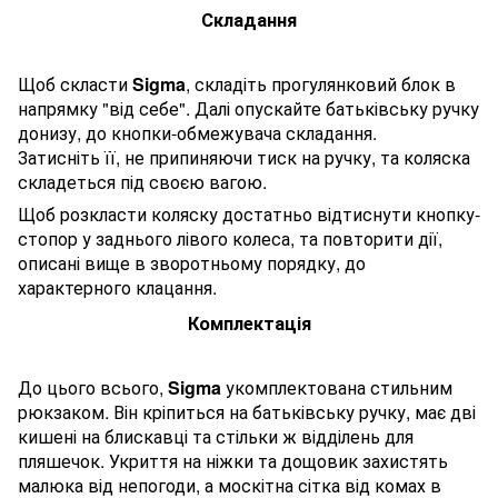
Складання
Щоб скласти
Sigma
, складіть прогулянковий блок в
напрямку "від себе". Далі опускайте батьківську ручку
донизу, до кнопки-обмежувача складання.
Затисніть її, не припиняючи тиск на ручку, та коляска
складеться під своєю вагою.
Щоб розкласти коляску достатньо відтиснути кнопку-
стопор у заднього лівого колеса, та повторити дії,
описані вище в зворотньому порядку, до
характерного клацання.
Комплектація
До цього всього,
Sigma
укомплектована стильним
рюкзаком. Він кріпиться на батьківську ручку, має дві
кишені на блискавці та стільки ж відділень для
пляшечок. Укриття на ніжки та дощовик захистять
малюка від непогоди, а москітна сітка від комах в