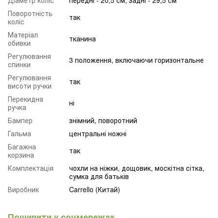
Діаметр коліс
передні - 20,5 см, задні - 29,5 см
Поворотність
так
коліс
Матеріал
тканина
обивки
Регулювання
3 положення, включаючи горизонтальне
спинки
Регулювання
так
висоти ручки
Перекидна
ні
ручка
Бампер
знімний, поворотний
Гальма
центральні ножні
Багажна
так
корзина
Комплектація
чохли на ніжки, дощовик, москітна сітка,
сумка для батьків
Виробник
Carrello (Китай)
Поширити у соцмережах