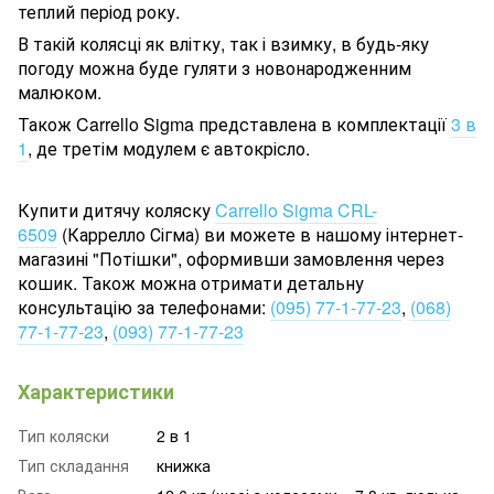
теплий період року.
В такій колясці як влітку, так і взимку, в будь-яку
погоду можна буде гуляти з новонародженним
малюком.
Також Carrello Sigma представлена в комплектації
3 в
1
, де третім модулем є автокрісло.
Купити дитячу коляску
Carrello Sigma CRL-
6509
(Каррелло Сігма)
ви можете в нашому інтернет-
магазині "Потішки", оформивши замовлення через
кошик. Також можна отримати детальну
консультацію за телефонами:
(095) 77-1-77-23
,
(068)
77-1-77-23
,
(093) 77-1-77-23
Характеристики
Тип коляски
2 в 1
Тип складання
книжка