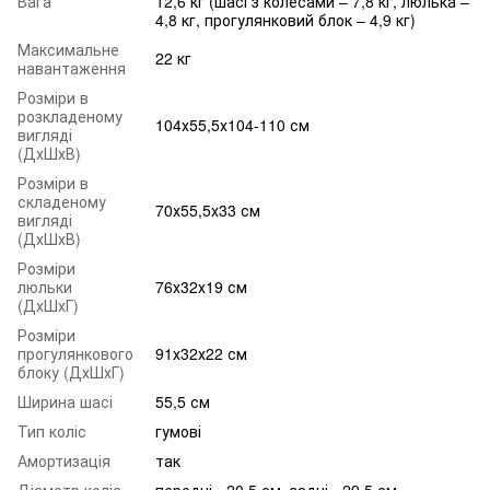
Вага
12,6 кг (шасі з колесами – 7,8 кг, люлька –
4,8 кг, прогулянковий блок – 4,9 кг)
Максимальне
22 кг
навантаження
Розміри в
розкладеному
104х55,5х104-110 см
вигляді
(ДхШхВ)
Розміри в
складеному
70х55,5х33 см
вигляді
(ДхШхВ)
Розміри
люльки
76х32х19 см
(ДхШхГ)
Розміри
прогулянкового
91х32х22 см
блоку (ДхШхГ)
Ширина шасі
55,5 см
Тип коліс
гумові
Амортизація
так