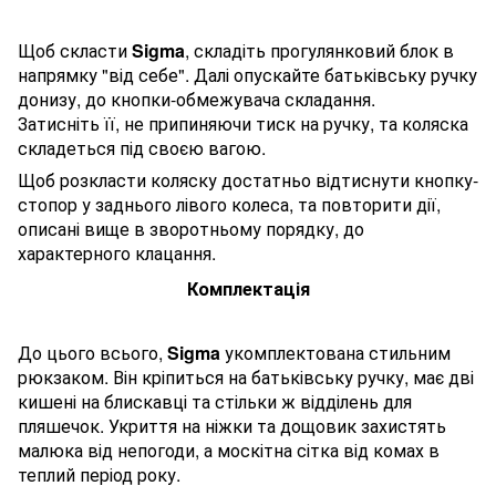
Щоб скласти
Sigma
, складіть прогулянковий блок в
напрямку "від себе". Далі опускайте батьківську ручку
донизу, до кнопки-обмежувача складання.
Затисніть її, не припиняючи тиск на ручку, та коляска
складеться під своєю вагою.
Щоб розкласти коляску достатньо відтиснути кнопку-
стопор у заднього лівого колеса, та повторити дії,
описані вище в зворотньому порядку, до
характерного клацання.
Комплектація
До цього всього,
Sigma
укомплектована стильним
рюкзаком. Він кріпиться на батьківську ручку, має дві
кишені на блискавці та стільки ж відділень для
пляшечок. Укриття на ніжки та дощовик захистять
малюка від непогоди, а москітна сітка від комах в
теплий період року.