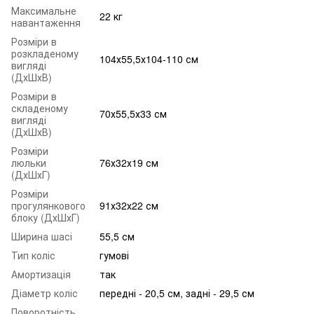
Максимальне
22 кг
навантаження
Розміри в
розкладеному
104х55,5х104-110 см
вигляді
(ДхШхВ)
Розміри в
складеному
70х55,5х33 см
вигляді
(ДхШхВ)
Розміри
люльки
76х32х19 см
(ДхШхГ)
Розміри
прогулянкового
91х32х22 см
блоку (ДхШхГ)
Ширина шасі
55,5 см
Тип коліс
гумові
Амортизація
так
Діаметр коліс
передні - 20,5 см, задні - 29,5 см
Поворотність