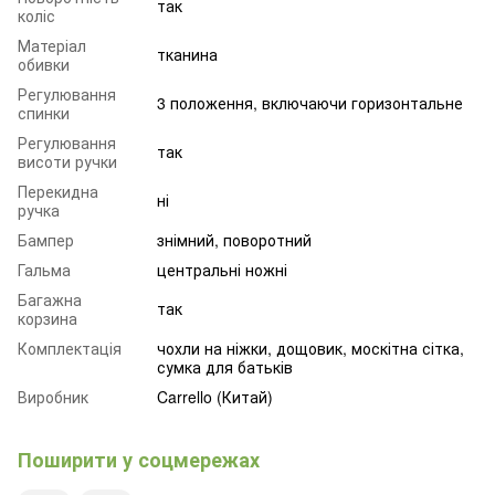
так
коліс
Матеріал
тканина
обивки
Регулювання
3 положення, включаючи горизонтальне
спинки
Регулювання
так
висоти ручки
Перекидна
ні
ручка
Бампер
знімний, поворотний
Гальма
центральні ножні
Багажна
так
корзина
Комплектація
чохли на ніжки, дощовик, москітна сітка,
сумка для батьків
Виробник
Carrello (Китай)
Поширити у соцмережах