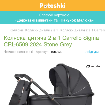
Оплачуй карткою
«
Державні виплати
» та «
Пакунок Малюка
»
Коляски
Коляски дитячі 2 в 1
Коляски дитячі 2 в 1 Carrell
Коляска дитяча 2 в 1 Carrello Sigma
CRL-6509 2024 Stone Grey
Немає в наявності
Артикул:
105766
2 відгуки