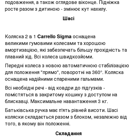
подовження, а також оглядове віконце. Підніжка
росте разом з дитиною - змінює кут нахилу.
Шасі
Коляска 2 в 1
Carrello Sigma
оснащена
великими гумовими колесами та хорошою
амортизацією, які забезпечать більшу прохідність та
плавний хід. Всі колеса швидкозйоми.
Передні колеса з новою автоматичною стабілізацією
для положення "прямо", поворотні на 360°. Коляска
оснащена надійними спареними гальмами.
Всі необхідні речі - від ковдри до підгузків -
помістяться в закритому кошику з доступом на
блискавці. Максимальне навантаження 3 кг.
Батьківська ручка має п'ять рівней висоти. Шасі
коляски складається разом з блоком, незалежно від
того, в якому він положенні.
Складання