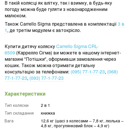
В такій колясці як влітку, так і взимку, в будь-яку
погоду можна буде гуляти з новонародженним
малюком.
Також Carrello Sigma представлена в комплектації
3 в
1
, де третім модулем є автокрісло.
Купити дитячу коляску
Carrello Sigma CRL-
6509
(Каррелло Сігма)
ви можете в нашому інтернет-
магазині "Потішки", оформивши замовлення через
кошик. Також можна отримати детальну
консультацію за телефонами:
(095) 77-1-77-23
,
(068)
77-1-77-23
,
(093) 77-1-77-23
Характеристики
Тип коляски
2 в 1
Тип складання
книжка
Вага
12,6 кг (шасі з колесами – 7,8 кг, люлька –
4,8 кг, прогулянковий блок – 4,9 кг)