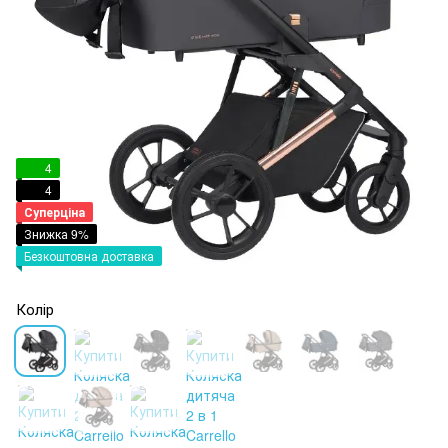
4
4
Суперціна
Знижка 9%
Безкоштовна доставка
Колір