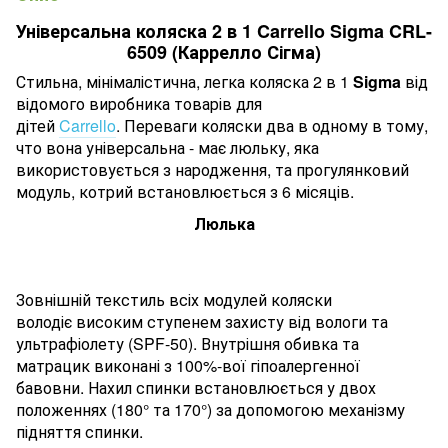
Універсальна коляска 2 в 1 Carrello Sigma CRL-
6509 (Каррелло Сігма)
Стильна, мінімалістична, легка коляска 2 в 1
Sigma
від
відомого виробника товарів для
дітей
Carrello
. Переваги коляски два в одному в тому,
что вона універсальна - має люльку, яка
використовується з народження, та прогулянковий
модуль, котрий встановлюється з 6 місяців.
Люлька
Зовнішній текстиль всіх модулей коляски
володіє високим ступенем захисту від вологи та
ультрафіолету (SPF-50). Внутрішня обивка та
матрацик виконані з 100%-вої гіпоалергенної
бавовни. Нахил спинки встановлюється у двох
положеннях (180° та 170°) за допомогою механізму
підняття спинки.