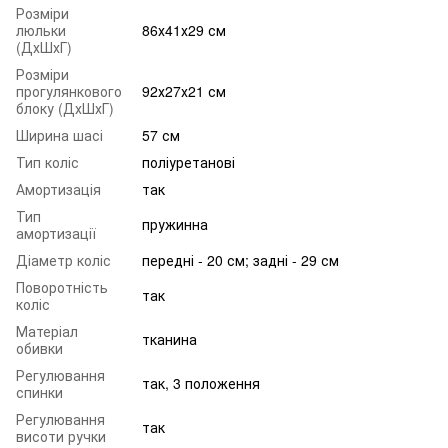
Розміри
люльки
86х41х29 см
(ДхШхГ)
Розміри
прогулянкового
92х27х21 см
блоку (ДхШхГ)
Ширина шасі
57 см
Тип коліс
поліуретанові
Амортизація
так
Тип
пружинна
амортизації
Діаметр коліс
передні - 20 см; задні - 29 см
Поворотність
так
коліс
Матеріал
тканина
обивки
Регулювання
так, 3 положення
спинки
Регулювання
так
висоти ручки