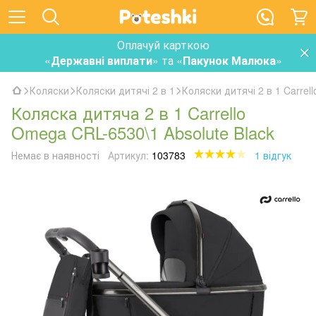
Оплачуй карткою
«
Державні виплати
» та «
Пакунок Малюка
»
Коляски
Коляски дитячі 2 в 1
Коляски дитячі 2 в 1 Carrell
Коляска дитяча 2 в 1 Carrello
Omega CRL-6530\1 Absolute Black
Немає в наявності
Артикул:
103783
1 відгук