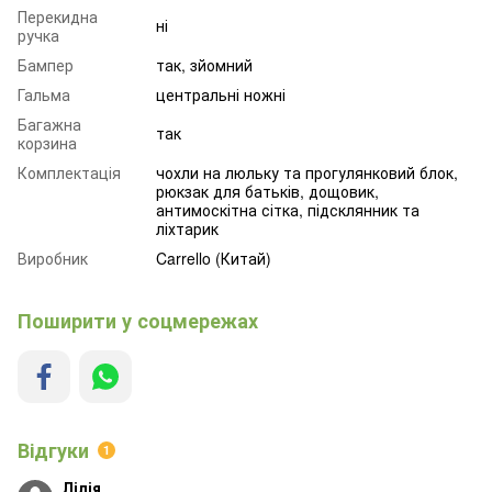
Перекидна
ні
ручка
Бампер
так, зйомний
Гальма
центральні ножні
Багажна
так
корзина
Комплектація
чохли на люльку та прогулянковий блок,
рюкзак для батьків, дощовик,
антимоскітна сітка, підсклянник та
ліхтарик
Виробник
Carrello (Китай)
Поширити у соцмережах
Відгуки
1
Лілія