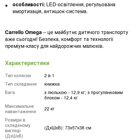
особливості:
LED-освітлення, регульована
амортизація, антишок-система.
Carrello Omega
– це майбутнє дитячого транспорту
вже сьогодні! Безпека, комфорт та технології
преміум-класу для найдорожчих малюків.
Характеристики
Тип коляски
2 в 1
Тип складання
книжка
Вага
з люлькою - 12,9 кг; з прогулянковим
блоком - 12,4 кг
Максимальне
22 кг
навантаження
Розміри в
складеному
(ДхШхВ): 73х57х38 см
вигляді
(ДхШхВ)