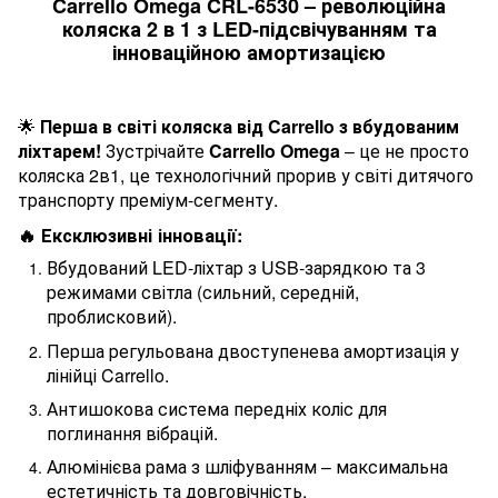
Carrello Omega CRL-6530 – революційна
коляска 2 в 1 з LED-підсвічуванням та
інноваційною амортизацією
🌟
Перша в світі коляска від Carrello з вбудованим
ліхтарем!
Зустрічайте
Carrello Omega
– це не просто
коляска 2в1, це технологічний прорив у світі дитячого
транспорту преміум-сегменту.
🔥 Ексклюзивні інновації:
Вбудований LED-ліхтар з USB-зарядкою та 3
режимами світла (сильний, середній,
проблисковий).
Перша регульована двоступенева амортизація у
лінійці Carrello.
Антишокова система передніх коліс для
поглинання вібрацій.
Алюмінієва рама з шліфуванням – максимальна
естетичність та довговічність.