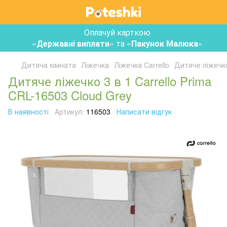
Оплачуй карткою
«
Державні виплати
» та «
Пакунок Малюка
»
Дитяча кімната
Ліжечка
Ліжечка Carrello
Дитяче ліжечко
Дитяче ліжечко 3 в 1 Carrello Prima
CRL-16503 Cloud Grey
В наявності
Артикул:
116503
Написати відгук