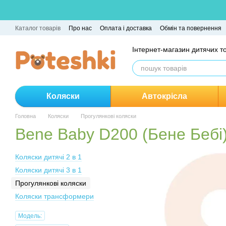
Перейти до основного контенту
Каталог товарів
Про нас
Оплата і доставка
Обмін та повернення
Інтернет-магазин дитячих т
Коляски
Автокрісла
Головна
Коляски
Прогулянкові коляски
Bene Baby D200 (Бене Бебі
Коляски дитячі 2 в 1
Коляски дитячі 3 в 1
Прогулянкові коляски
Коляски трансформери
Модель: