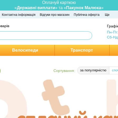
Оплачуй карткою
«
Державні виплати
» та «
Пакунок Малюка
»
Контактна інформація
Відгуки про магазин
Публічна оферта
Ще
оварів
Графік
Пн-Пт
Сб-Нд
Велосипеди
Транспорт
)
за популярністю
спо
Сортування: