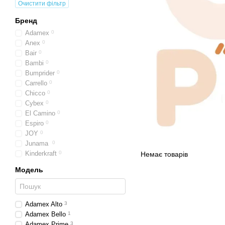
Очистити фільтр
Бренд
Adamex
0
Anex
0
Bair
0
Bambi
0
Bumprider
0
Carrello
0
Chicco
0
Cybex
0
El Camino
0
Espiro
0
JOY
0
Junama
0
Kinderkraft
0
Немає товарів
Модель
Adamex Alto
3
Adamex Bello
1
Adamex Prime
3