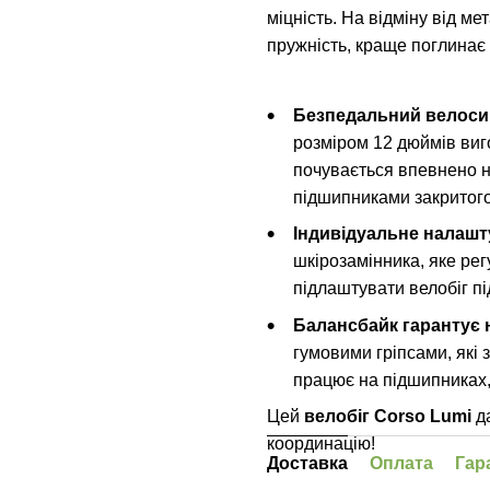
міцність. На відміну від м
пружність, краще поглинає в
Безпедальний велоси
розміром 12 дюймів виг
почувається впевнено н
підшипниками закритого 
Індивідуальне налашт
шкірозамінника, яке ре
підлаштувати велобіг пі
Балансбайк гарантує 
гумовими гріпсами, які 
працює на підшипниках,
Цей
велобіг Corso Lumi
да
координацію!
Доставка
Оплата
Гар