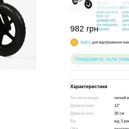
982 грн
Ввійти
для відображення нак
%
Повідомити, коли з'яв
Характеристики
Тип велосипеда
легкий 
Діаметр коліс
12"
Діаметр коліс
30 см
Вік
від 3 ро
Обід
пластик