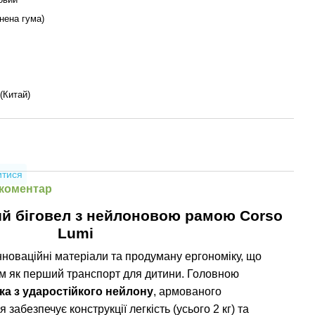
нена гума)
Китай)
итися
 коментар
ий біговел з нейлоновою рамою Corso
Lumi
нноваційні матеріали та продуману ергономіку, що
ом як перший транспорт для дитини. Головною
ка з ударостійкого нейлону
, армованого
забезпечує конструкції легкість (усього 2 кг) та