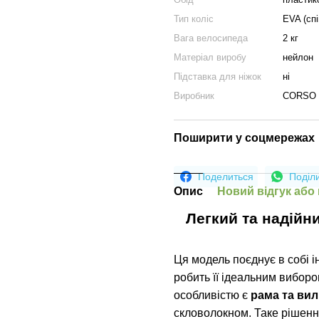
Тип коліс
EVA (спі
Вага велосипеда
2 кг
Матеріал виробу
нейлон
Підставка для ніжок
ні
Виробник
CORSO (
Поширити у соцмережах
Поделиться
Поділ
Опис
Новий відгук або
Легкий та надійн
Ця модель поєднує в собі і
робить її ідеальним вибор
особливістю є
рама та вил
скловолокном. Таке рішення 