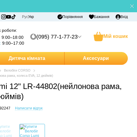
Порівняння
Рус
Укр
Бажання
Вхід
 роботи:
(095) 77-1-77-23
Мій кошик
:
9:00–18:00
:
9:00–17:00
Дитяча кімната
Аксесуари
Велобіги CORSO
нова рама, колеса EVA, 12 дюймів)
umi 12" LR-44802(нейлонова рама,
дюймів)
192247
Написати відгук