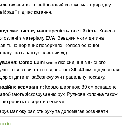
еталевих аналогів, нейлоновий корпус має природну
ібрації під час катання.
пед має в
исоку маневреність та стійкість:
Колеса
отовлені з матеріалу
EVA
. Завдяки яким дитина
авіть на нерівних поверхнях. Колеса оснащені
типу, що гарантує плавний хід.
ування:
Corso Lumi
'яке сидіння з якісного
має м
гулюється за висотою в діапазоні
30–40 см
, що дозволяє
д зріст дитини, забезпечуючи правильну посадку.
н
адійне керування:
Кермо шириною 39 см оснащене
запобігають зісковзуванню рук. Рульова колонка також
 що робить повороти легкими.
рує малюку радість руху та допомагає розвивати
антія