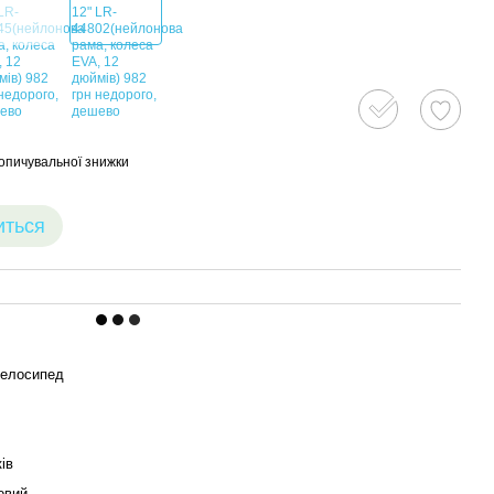
опичувальної знижки
иться
велосипед
ків
овий