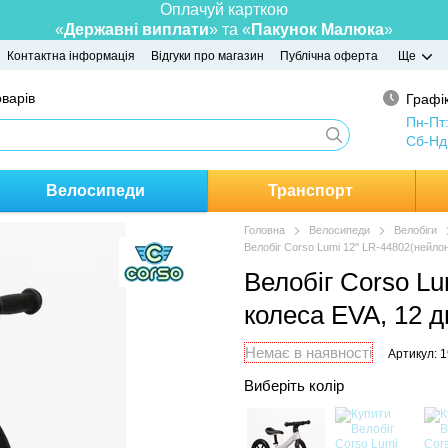
Оплачуй карткою
«
Державні виплати
» та «
Пакунок Малюка
»
Контактна інформація
Відгуки про магазин
Публічна оферта
Ще
оварів
Графік
Пн-Пт
Сб-Нд
Велосипеди
Транспорт
Головна
Велосипеди
Велобіги
Велобіг Corso Lumi 12" LR-44802(нейло
Велобіг Corso L
колеса EVA, 12 
Немає в наявності
Артикул: 
Виберіть колір