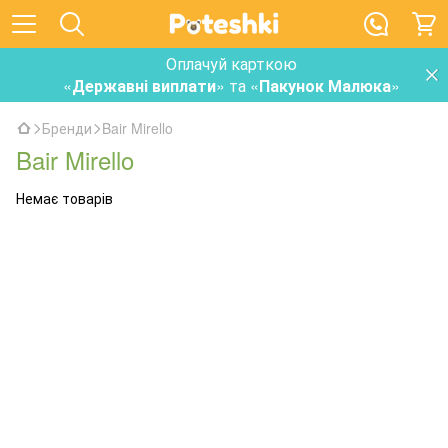
Оплачуй карткою
«
Державні виплати
» та «
Пакунок Малюка
»
Бренди
Bair Mirello
Bair Mirello
Немає товарів