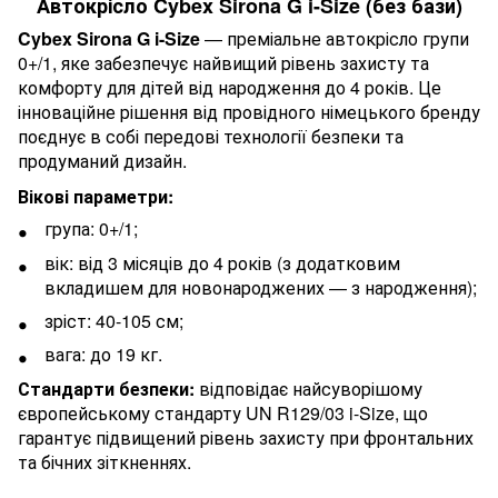
Автокрісло Cybex Sirona G i-Size (без бази)
Cybex Sirona G i-Size
— преміальне автокрісло групи
0+/1, яке забезпечує найвищий рівень захисту та
комфорту для дітей від народження до 4 років. Це
інноваційне рішення від провідного німецького бренду
поєднує в собі передові технології безпеки та
продуманий дизайн.
Вікові параметри:
група: 0+/1;
вік: від 3 місяців до 4 років (з додатковим
вкладишем для новонароджених — з народження);
зріст: 40-105 см;
вага: до 19 кг.
Стандарти безпеки:
відповідає найсуворішому
європейському стандарту UN R129/03 i-Size, що
гарантує підвищений рівень захисту при фронтальних
та бічних зіткненнях.