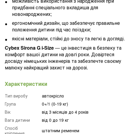
можливість використання з народження при
придбанні спеціального вкладиша для
новонароджених;
ергономічний дизайн, що забезпечує правильне
положення дитини під час поїздки;
якісні матеріали, стійкі до зносу та легкі в догляді.
Cybex Sirona G i-Size
— це інвестиція в безпеку та
комфорт вашої дитини на довгі роки. Довіртеся
досвіду німецьких інженерів та забезпечте своєму
малюку найкращий захист на дорозі.
Характеристики
Тип виробу
автокрісло
Група
0+/1 (0-19 кг)
Вік
від 3 місяців до 4 років
Вага дитини
від 0 до 19 кг
Спосіб
штатним ременем
кріплення