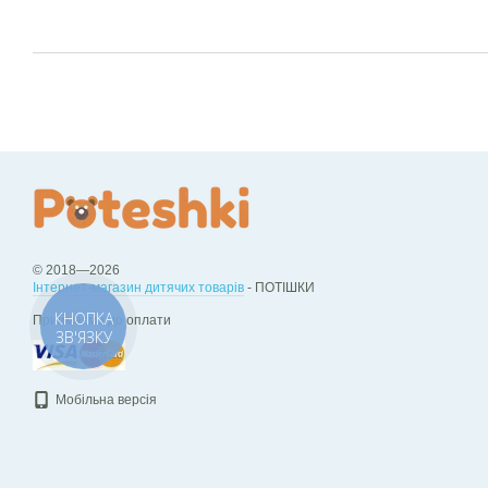
© 2018—2026
Інтернет-магазин дитячих товарів
- ПОТІШКИ
КНОПКА
Приймаємо до оплати
ЗВ'ЯЗКУ
Мобільна версія