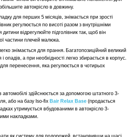
збільшите автокрісло в довжину.
адку для перших 5 місяців, знімається при зрості
івник регулюється по висоті разом з внутрішніми
 дитини відрегулюйте підголівник так, щоб він
ої частини плечей малюка.
легко знімається для прання. Багатопозиційний великий
і опадів, а при необхідності легко збирається в корпус.
для перенесення, яка регулюється в чотирьох
в автомобілі здійснюється за допомогою штатного 3-
, або на базу Iso-fix
Bair Relax Base
(продається
падках утримується вбудованими в автокрісло 3-
кими накладками.
ати як систему для подорожей, встановивши на шасі