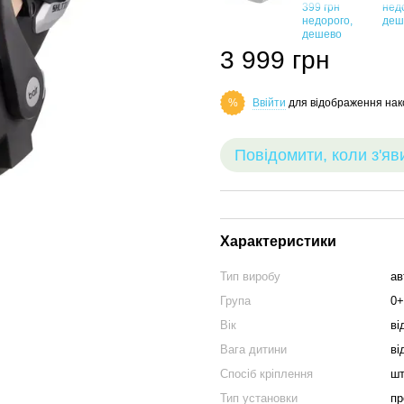
3 999 грн
Ввійти
для відображення нак
%
Повідомити, коли з'яв
Характеристики
Тип виробу
ав
Група
0+
Вік
ві
Вага дитини
ві
Спосіб кріплення
шт
Тип установки
пр