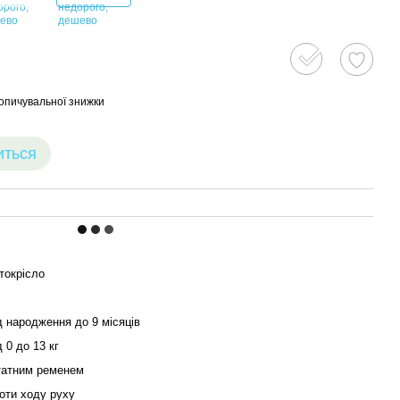
опичувальної знижки
иться
токрісло
д народження до 9 місяців
д 0 до 13 кг
атним ременем
оти ходу руху