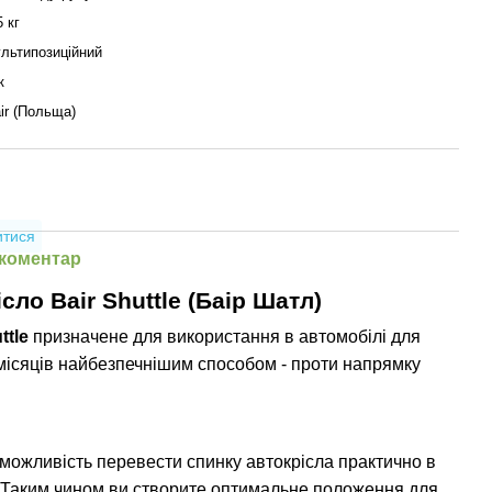
5 кг
льтипозиційний
к
ir (Польща)
итися
 коментар
сло Bair Shuttle (Баір Шатл)
ttle
призначене для використання в автомобілі для
 місяців найбезпечнішим способом - проти напрямку
можливість перевести спинку автокрісла практично в
 Таким чином ви створите оптимальне положення для