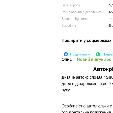
Вага виробу
5,
Регулювання підголівника
му
Бокова підтримка
та
Виробник
Ba
Поширити у соцмережах
Поделиться
Поділ
Опис
Новий відгук або
Автокрі
Дитяче автокрісло
Bair Shu
дітей від народження до 9
руху.
Особливістю автолюльки є 
горизонтальне положення.