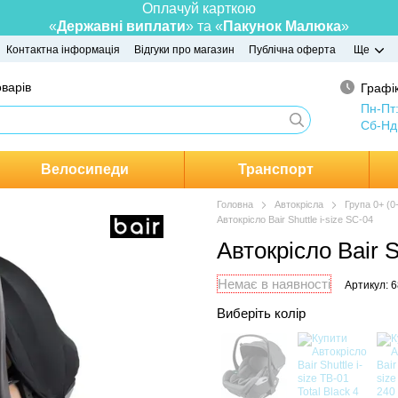
Оплачуй карткою
«
Державні виплати
» та «
Пакунок Малюка
»
Контактна інформація
Відгуки про магазин
Публічна оферта
Ще
оварів
Графік
Пн-Пт
Сб-Нд
Велосипеди
Транспорт
Головна
Автокрісла
Група 0+ (0-
Автокрісло Bair Shuttle i-size SC-04
Автокрісло Bair S
Немає в наявності
Артикул: 
Виберіть колір