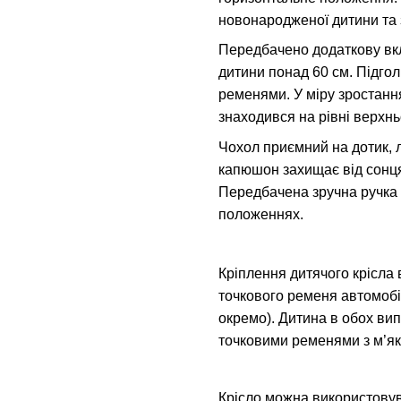
новонародженої дитини та 
Передбачено додаткову вкл
дитини понад 60 см. Підгол
ременями. У міру зростання
знаходився на рівні верхнь
Чохол приємний на дотик, 
капюшон захищає від сонця 
Передбачена зручна ручка 
положеннях.
Кріплення дитячого крісла 
точкового ременя автомобіля
окремо). Дитина в обох ви
точковими ременями з м’я
Крісло можна використовув