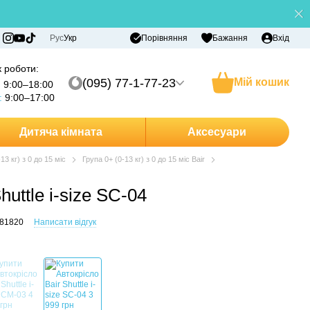
Порівняння
Рус
Укр
Бажання
Вхід
 роботи:
(095) 77-1-77-23
Мій кошик
:
9:00–18:00
:
9:00–17:00
Дитяча кімната
Аксесуари
13 кг) з 0 до 15 міс
Група 0+ (0-13 кг) з 0 до 15 міс Bair
huttle i-size SC-04
681820
Написати відгук