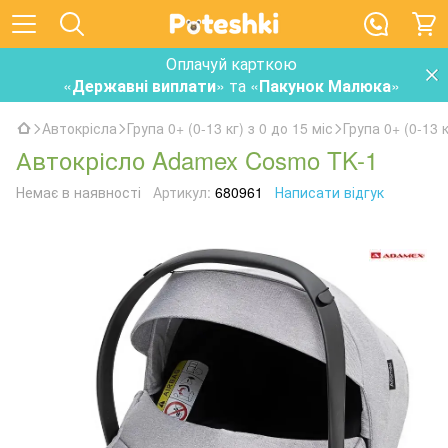
Оплачуй карткою
«
Державні виплати
» та «
Пакунок Малюка
»
Автокрісла
Група 0+ (0-13 кг) з 0 до 15 міс
Група 0+ (0-13 
Автокрісло Adamex Cosmo TK-1
Немає в наявності
Артикул:
680961
Написати відгук