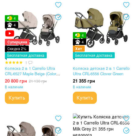
4
4
4
Суперцена
4
Скидка 2%
Хит
Бесплатная доставка
Бесплатная доставка
1
Коляска 2 в 1 Carrello Ultra
Коляска детская 2 в 1 Carrello
CRL-6527 Maple Beige (Color
Ultra CRL-6556 Clover Green
Frame)
20 800 грн
21 355 грн
21 130 грн
В наличии
В наличии
Купить
Купить