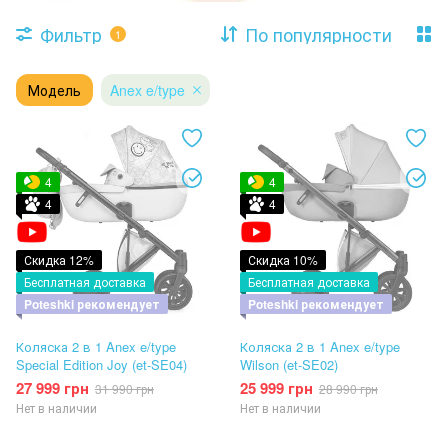
Фильтр
По популярности
1
Модель
Anex e/type
4
4
4
4
Скидка 12%
Скидка 10%
Бесплатная доставка
Бесплатная доставка
Poteshki рекомендует
Poteshki рекомендует
Коляска 2 в 1 Anex e/type
Коляска 2 в 1 Anex e/type
Special Edition Joy (et-SE04)
Wilson (et-SE02)
27 999 грн
25 999 грн
31 990 грн
28 990 грн
Нет в наличии
Нет в наличии