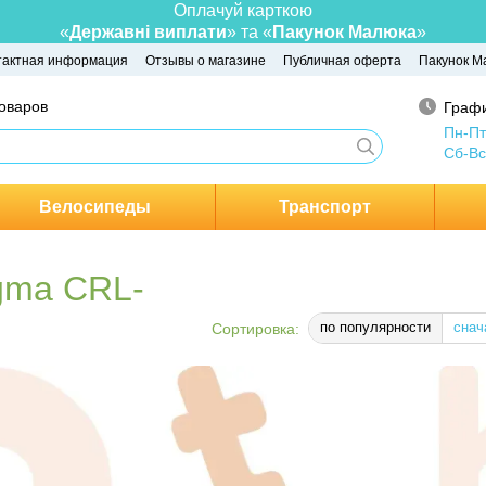
Оплачуй карткою
«
Державні виплати
» та «
Пакунок Малюка
»
тактная информация
Отзывы о магазине
Публичная оферта
Пакунок М
товаров
Графи
Пн-Пт
Сб-Вс
Велосипеды
Транспорт
igma CRL-
по популярности
снач
Сортировка: