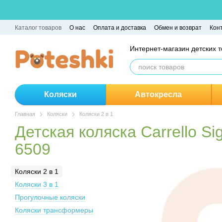
Перейти к основному контенту
Каталог товаров
О нас
Оплата и доставка
Обмен и возврат
Кон
Интернет-магазин детских 
Коляски
Автокресла
Главная
Коляски
Коляски 2 в 1
Детская коляска Carrello S
6509
Коляски 2 в 1
Коляски 3 в 1
Прогулочные коляски
Коляски трансформеры