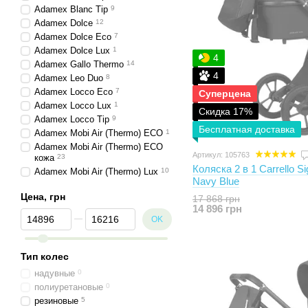
Adamex Blanc Tip
9
Adamex Dolce
12
Adamex Dolce Eco
7
Adamex Dolce Lux
1
4
Adamex Gallo Thermo
14
4
Adamex Leo Duo
8
Adamex Locco Eco
7
Суперцена
Adamex Locco Lux
1
Скидка 17%
Adamex Locco Tip
9
Бесплатная доставка
Adamex Mobi Air (Thermo) ECO
1
Adamex Mobi Air (Thermo) ECO
Артикул: 105763
кожа
23
Коляска 2 в 1 Carrello 
Adamex Mobi Air (Thermo) Lux
10
Navy Blue
Adamex Mobi Air (Thermo) New
Цена, грн
ECO
6
17 868 грн
14 896 грн
Adamex Mobi Air Thermo New
От Цена, грн
До Цена, грн
OK
ECO
1
Adamex Mobi Air (Thermo) New
Lux
3
Тип колес
Adamex Mobi Air (Thermo) New
TIP
4
надувные
0
Adamex Mobi Air Thermo New
полиуретановые
0
TIP
2
резиновые
5
13