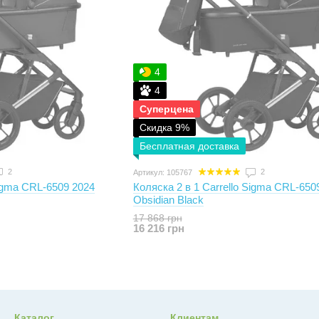
4
4
Суперцена
Скидка 9%
Бесплатная доставка
2
2
Артикул: 105767
Sigma CRL-6509 2024
Коляска 2 в 1 Carrello Sigma CRL-650
Obsidian Black
17 868 грн
16 216 грн
Каталог
Клиентам