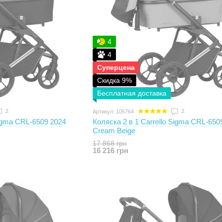
4
4
Суперцена
Скидка 9%
Бесплатная доставка
2
2
Артикул: 105764
Sigma CRL-6509 2024
Коляска 2 в 1 Carrello Sigma CRL-650
Cream Beige
17 868 грн
16 216 грн