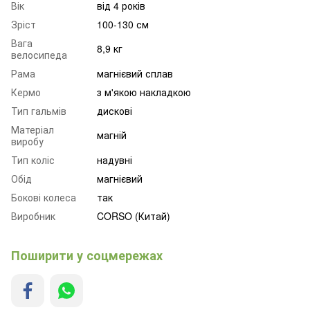
Вік
від 4 років
Зріст
100-130 см
Вага
8,9 кг
велосипеда
Рама
магнієвий сплав
Кермо
з м'якою накладкою
Тип гальмів
дискові
Матеріал
магній
виробу
Тип коліс
надувні
Обід
магнієвий
Бокові колеса
так
Виробник
CORSO (Китай)
Поширити у соцмережах