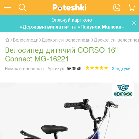
Оплачуй карткою
«
Державні виплати
» та «
Пакунок Малюка
»
Велосипеди
Двоколісні велосипеди
Двоколісні велосип
Велосипед дитячий CORSO 16"
Connect MG-16221
Немає в наявності
Артикул:
563949
3 відгуки