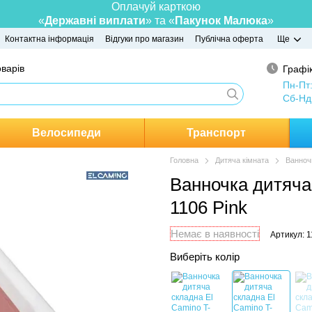
Оплачуй карткою
«
Державні виплати
» та «
Пакунок Малюка
»
Контактна інформація
Відгуки про магазин
Публічна оферта
Ще
оварів
Графік
Пн-Пт
Сб-Нд
Велосипеди
Транспорт
Головна
Дитяча кімната
Ванноч
Ванночка дитяча
1106 Pink
Немає в наявності
Артикул: 
Виберіть колір