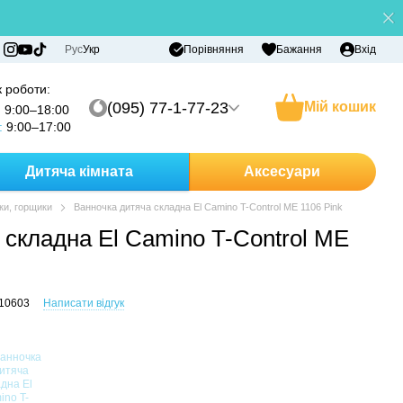
Порівняння
Рус
Укр
Бажання
Вхід
 роботи:
(095) 77-1-77-23
Мій кошик
:
9:00–18:00
:
9:00–17:00
Дитяча кімната
Аксесуари
ки, горщики
Ванночка дитяча складна El Camino T-Control ME 1106 Pink
 складна El Camino T-Control ME
110603
Написати відгук