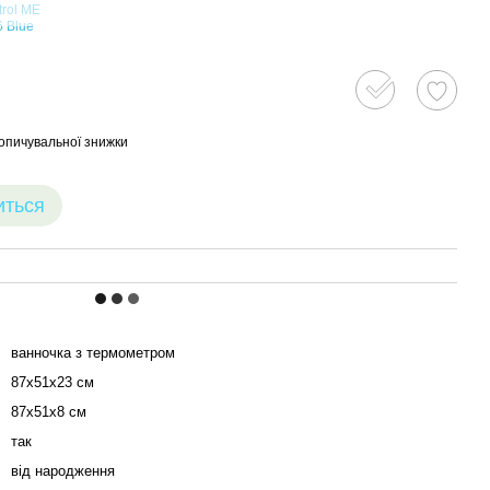
опичувальної знижки
иться
ванночка з термометром
87х51х23 см
87х51х8 см
так
від народження