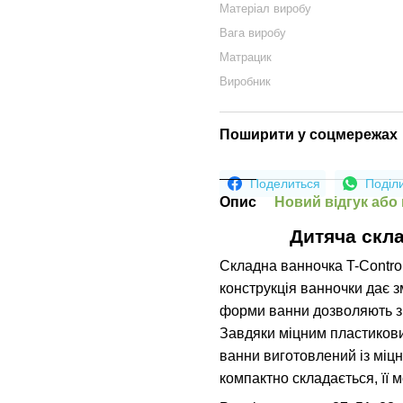
Матеріал виробу
Вага виробу
Матрацик
Виробник
Поширити у соцмережах
Поделиться
Поділ
Опис
Новий відгук або
Дитяча скла
Складна ванночка T-Contro
конструкція ванночки дає з
форми ванни дозволяють зр
Завдяки міцним пластикови
ванни виготовлений із міц
компактно складається, її м