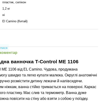
пластик, силікон
1,2 кг
ні
El Camino (Китай)
итися
 коментар
дна ванночка T-Control ME 1106
l ME 1106 від EL Camino. Чудова, продумана
могу швидко та легко купати малюка. Округлі анатомічні
учно розмістити дитину лежачи й напівсидячи.
м ніжкам, ванна стійко тримається на поверхні. Каркас
ного пластику. Має слив та термометр. Ванна дуже
ожна повісити на стіну або взяти з собою у поїздку.