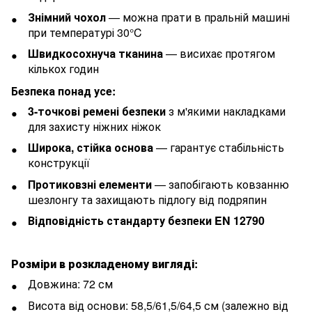
Знімний чохол
— можна прати в пральній машині
при температурі 30°C
Швидкосохнуча тканина
— висихає протягом
кількох годин
Безпека понад усе:
3-точкові ремені безпеки
з м'якими накладками
для захисту ніжних ніжок
Широка, стійка основа
— гарантує стабільність
конструкції
Протиковзні елементи
— запобігають ковзанню
шезлонгу та захищають підлогу від подряпин
Відповідність стандарту безпеки EN 12790
Розміри в розкладеному вигляді
:
Довжина: 72 см
Висота від основи: 58,5/61,5/64,5 см (залежно від