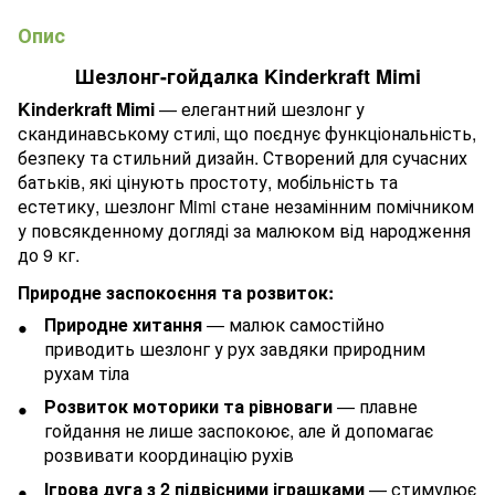
Опис
Шезлонг-гойдалка Kinderkraft Mimi
Kinderkraft Mimi
— елегантний шезлонг у
скандинавському стилі, що поєднує функціональність,
безпеку та стильний дизайн. Створений для сучасних
батьків, які цінують простоту, мобільність та
естетику, шезлонг Mimi стане незамінним помічником
у повсякденному догляді за малюком від народження
до 9 кг.
Природне заспокоєння та розвиток:
Природне хитання
— малюк самостійно
приводить шезлонг у рух завдяки природним
рухам тіла
Розвиток моторики та рівноваги
— плавне
гойдання не лише заспокоює, але й допомагає
розвивати координацію рухів
Ігрова дуга з 2 підвісними іграшками
— стимулює