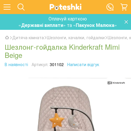
Оплачуй карткою
«
Державні виплати
» та «
Пакунок Малюка
»
Дитяча кімната
Шезлонги, качалки, гойдалки
Шезлонги, к
Шезлонг-гойдалка Kinderkraft Mimi
Beige
В наявності
Артикул:
301102
Написати відгук