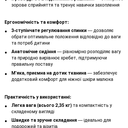
зорове сприйняття та тренує навички захоплення
Ергономічність та комфорт:
3-ступінчате регулювання спинки
— дозволяє
обрати оптимальне положення відповідно до ваги
та потреб дитини
Анатомічне сидіння
— рівномірно розподіляє вагу
та природно вирівнює хребет, підтримуючи
правильну поставу
М'яка, приємна на дотик тканина
— забезпечує
додатковий комфорт для ніжної шкіри малюка
Практичність у використанні:
Легка вага (всього 2,35 кг)
та компактність у
складеному вигляді
Швидке та зручне складання
— ідеально для
подорожей та візитів