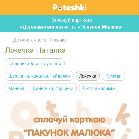
Оплачуй карткою
«
Державні виплати
» та «
Пакунок Малюка
»
Дитяча кімната
Ліжечка
Ліжечка Наталка
Стільчики для годування
Шезлонги, качалки, гойдалки
Ліжечка
Комоди
Манежі
Ванночки, горщики
Дитячі килимки