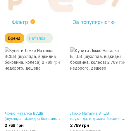
Фільтр
За популярністю
1
Бренд
Наталка
Ліжко Наталка ВСШВ
Ліжко Наталка ВТШВ
(шухляда, відкидна боковина,
(шухляда, відкидна боковина,
колеса)
колеса)
2 769 грн
2 789 грн
Немає в наявності
Немає в наявності