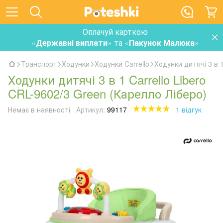
Оплачуй карткою
«
Державні виплати
» та «
Пакунок Малюка
»
Транспорт
Ходунки
Ходунки Carrello
Ходунки дитячі 3 в 1
Ходунки дитячі 3 в 1 Carrello Libero
CRL-9602/3 Green (Карелло Ліберо)
Немає в наявності
Артикул:
99117
1 відгук