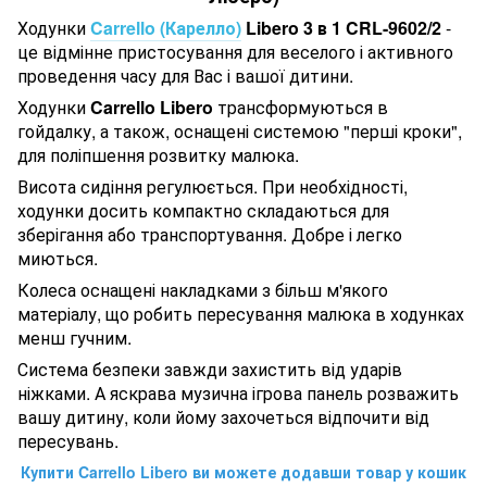
Ходунки
Carrello (Карелло)
Libero
3 в 1 CRL-9602/2
-
це відмінне пристосування для веселого і активного
проведення часу для Вас і вашої дитини.
Ходунки
Carrello Libero
трансформуються в
гойдалку, а також, оснащені системою "перші кроки",
для поліпшення розвитку малюка.
Висота сидіння регулюється. При необхідності,
ходунки досить компактно складаються для
зберігання або транспортування. Добре і легко
миються.
Колеса оснащені накладками з більш м'якого
матеріалу, що робить пересування малюка в ходунках
менш гучним.
Система безпеки завжди захистить від ударів
ніжками. А яскрава музична ігрова панель розважить
вашу дитину, коли йому захочеться відпочити від
пересувань.
Купити
Carrello Libero
ви можете додавши товар у кошик