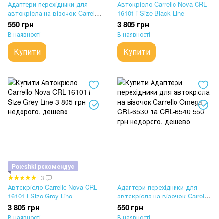
Адаптери перехідники для
Автокрісло Carrello Nova CRL-
автокрісла на візочок Carrello
16101 i-Size Black Line
Alfa CRL-5508/Ultra CRL-6525
550 грн
3 805 грн
В наявності
В наявності
Купити
Купити
Poteshki рекомендує
3
Автокрісло Carrello Nova CRL-
Адаптери перехідники для
16101 i-Size Grey Line
автокрісла на візочок Carrello
Omega CRL-6530 та CRL-6540
3 805 грн
550 грн
В наявності
В наявності