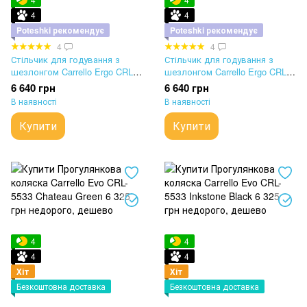
4
4
Poteshki рекомендує
Poteshki рекомендує
4
4
Стільчик для годування з
Стільчик для годування з
шезлонгом Carrello Ergo CRL-
шезлонгом Carrello Ergo CRL-
16701 Linen Beige
16701 Sugar Beige
6 640 грн
6 640 грн
В наявності
В наявності
Купити
Купити
4
4
4
4
Хіт
Хіт
Безкоштовна доставка
Безкоштовна доставка