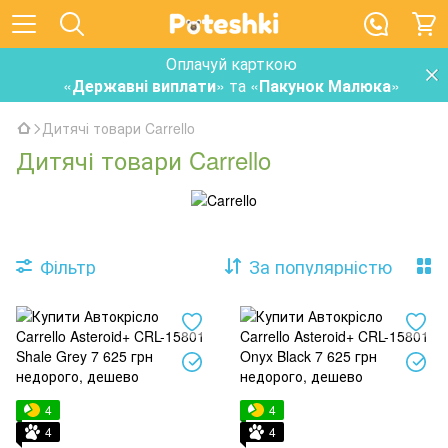
Оплачуй карткою
«
Державні виплати
» та «
Пакунок Малюка
»
Дитячі товари Carrello
Дитячі товари Carrello
Фільтр
За популярністю
4
4
4
4