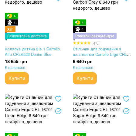
4
4
4
Хіт
4
Безкоштовна доставка
Poteshki рекомендує
4
Коляска дитяча 2 в 1 Carrello
Стільчик для годування з
Alfa CRL-6522 Denim Blue
шезлонгом Carrello Ergo CRL-
16701 Carbon Grey
18 655 грн
6 640 грн
В наявності
В наявності
Купити
Купити
4
4