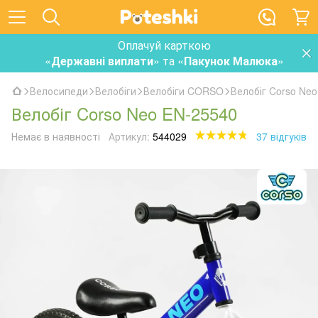
Оплачуй карткою
«
Державні виплати
» та «
Пакунок Малюка
»
Велосипеди
Велобіги
Велобіги CORSO
Велобіг Corso Ne
Велобіг Corso Neo EN-25540
Немає в наявності
Артикул:
544029
37 відгуків