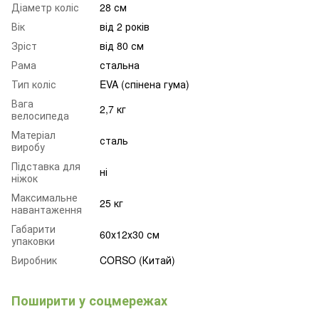
Діаметр коліс
28 см
Вік
від 2 років
Зріст
від 80 см
Рама
стальна
Тип коліс
EVA (спінена гума)
Вага
2,7 кг
велосипеда
Матеріал
сталь
виробу
Підставка для
ні
ніжок
Максимальне
25 кг
навантаження
Габарити
60х12х30 см
упаковки
Виробник
CORSO (Китай)
Поширити у соцмережах